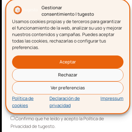
declaración de forma correcta. Entre
emprendimiento.
Gestionar
los conceptos a declarar se encuentran
consentimiento | tugesto
los
donativos
, la
compraventa de
Usamos cookies propias y de terceros para garantizar
Nombre
el funcionamiento de la web, analizar su uso y mejorar
acciones, ganancias o pérdidas
nuestros contenidos y campañas. Puedes aceptar
patrimoniales
(compra o venta de una
todas las cookies, rechazarlas o configurar tus
vivienda) y los
gastos deducibles por
preferencias.
Apellidos
alquiler de una vivienda.
Aceptar
Rechazar
Correo electrónico
Ver preferencias
Política de
Declaración de
Impressum
cookies
privacidad
Aceptación de términos y condiciones
Confirmo que he leído y acepto la Política de
Privacidad de tugesto.