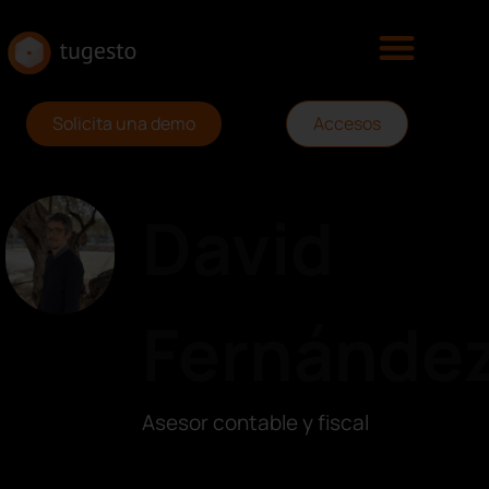
Solicita una demo
Accesos
David
Fernánde
Asesor contable y fiscal