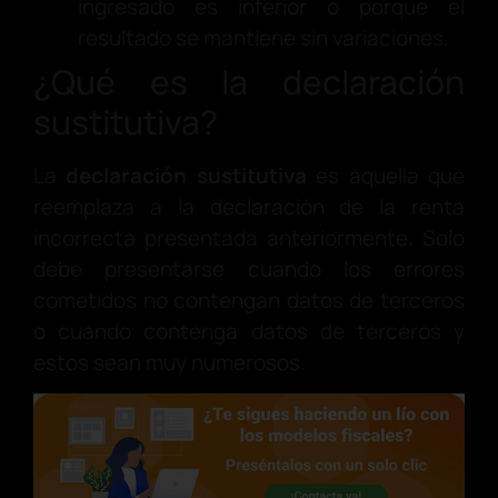
ingresado es inferior o porque el
resultado se mantiene sin variaciones.
¿Qué es la declaración
sustitutiva?
La
declaración sustitutiva
es aquella que
reemplaza a la declaración de la renta
incorrecta presentada anteriormente. Solo
debe presentarse cuando los errores
cometidos no contengan datos de terceros
o cuando contenga datos de terceros y
estos sean muy numerosos.