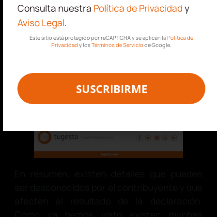
Consulta nuestra
Política de Privacidad
y
Aviso Legal
.
Este sitio está protegido por reCAPTCHA y se aplican la
Política de
Privacidad
y los
Términos de Servicio
de Google.
SUSCRIBIRME
En resumen, existen detalles que pueden
ser desconocidos por el contribuyente y que
afecten al resultado de la declaración.
Como ya hemos visto existen muchas