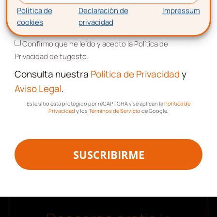
Política de
Declaración de
Impressum
Consulta nuestra
Política de Privacidad
cookies
privacidad
Aceptación de términos y condiciones
y
Aviso Legal
.
Confirmo que he leído y acepto la Política de
Este sitio está protegido por reCAPTCHA y se aplican la
Política de
Privacidad
y los
Términos de Servicio
de Google.
Privacidad de tugesto.
Consulta nuestra
Política de Privacidad
y
Aviso Legal
.
SUSCRIBIRME
Este sitio está protegido por reCAPTCHA y se aplican la
Política de
Privacidad
y los
Términos de Servicio
de Google.
SUSCRIBIRME