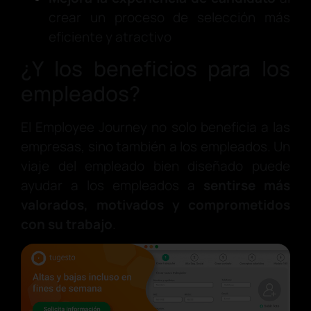
crear un proceso de selección más
eficiente y atractivo
¿Y los beneficios para los
empleados?
El Employee Journey no solo beneficia a las
empresas, sino también a los empleados. Un
viaje del empleado bien diseñado puede
ayudar a los empleados a
sentirse más
valorados, motivados y comprometidos
con su trabajo
.