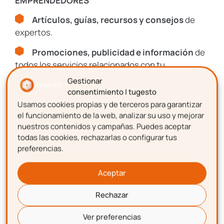
EMPRENDEDORES
emprendimiento.
Artículos, guías, recursos y consejos
de
expertos.
Nombre
Promociones, publicidad e información
de
todos los servicios relacionados con tu
emprendimiento.
Apellidos
Gestionar
consentimiento | tugesto
Usamos cookies propias y de terceros para garantizar
Nombre
el funcionamiento de la web, analizar su uso y mejorar
Correo electrónico
nuestros contenidos y campañas. Puedes aceptar
todas las cookies, rechazarlas o configurar tus
preferencias.
Apellidos
Aceptación de términos y
Aceptar
condiciones
Rechazar
Correo electrónico
Confirmo que he leído y acepto la Política de
Ver preferencias
Privacidad de tugesto.