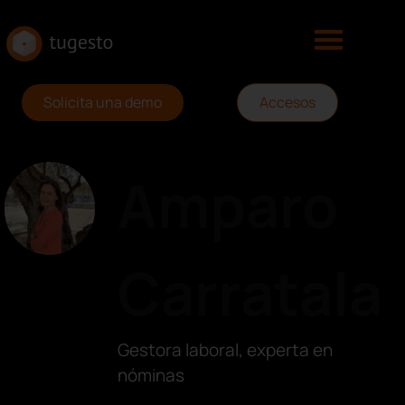
Solicita una demo
Accesos
Amparo
Carratala
Gestora laboral, experta en
nóminas