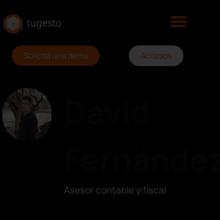
Solicita una demo
Accesos
David
Fernánde
Asesor contable y fiscal