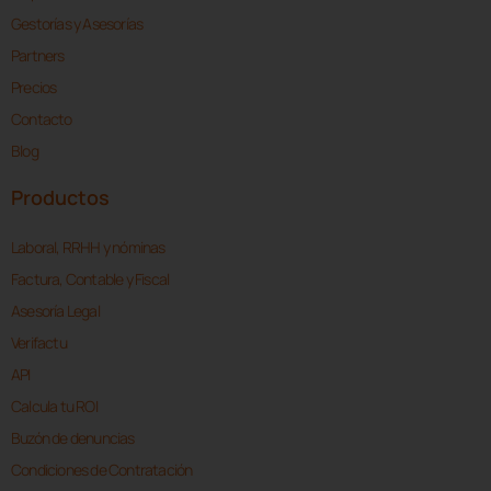
Gestorías y Asesorías
Partners
Precios
Contacto
Blog
Productos
Laboral, RRHH y nóminas
Factura, Contable y Fiscal
Asesoría Legal
Verifactu
API
Calcula tu ROI
Buzón de denuncias
Condiciones de Contratación