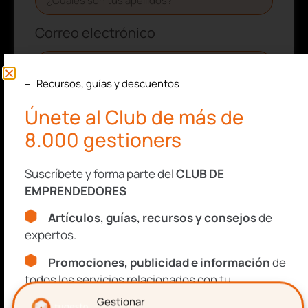
Correo electrónico
Recursos, guías y descuentos
Aceptación de términos y
Únete al Club de más de
condiciones
8.000 gestioners
Confirmo que he leído y acepto la Política de
Privacidad de tugesto.
Suscríbete y forma parte del
CLUB DE
Consulta nuestra
Política de Privacidad
EMPRENDEDORES
y
Aviso Legal
.
Artículos, guías, recursos y consejos
de
Este sitio está protegido por reCAPTCHA y se aplican la
Política de
expertos.
Privacidad
y los
Términos de Servicio
de Google.
Promociones, publicidad e información
de
todos los servicios relacionados con tu
emprendimiento.
SUSCRIBIRME
Gestionar