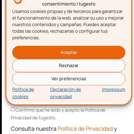
consentimiento | tugesto
Usamos cookies propias y de terceros para garantizar
Nombre
el funcionamiento de la web, analizar su uso y mejorar
nuestros contenidos y campañas. Puedes aceptar
todas las cookies, rechazarlas o configurar tus
preferencias.
Apellidos
Aceptar
Rechazar
Correo electrónico
Descarga gratis
la
Ver preferencias
plantilla para hacer una
Política de
Declaración de
Impressum
nómina
cookies
privacidad
Aceptación de términos y condiciones
Confirmo que he leído y acepto la Política de
Privacidad de tugesto.
Consulta nuestra
Política de Privacidad
y