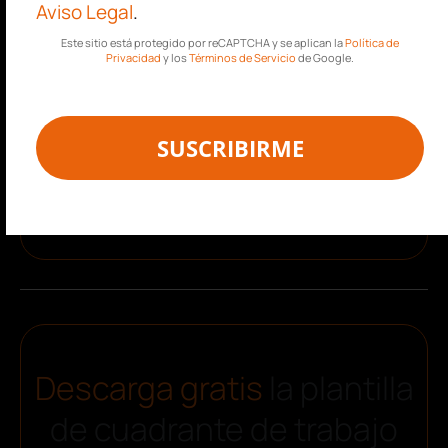
Aviso Legal
.
Este sitio está protegido por reCAPTCHA y se aplican la
Política de
Privacidad
y los
Términos de Servicio
de Google.
SUSCRIBIRME
¡Descarga!
Descarga gratis
la plantilla
de cuadrante de trabajo