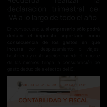
Recuerda realizar la
declaración trimestral del
IVA a lo largo de todo el año
En consecuencia,
el empresario sólo podrá
deducir el impuesto soportado como
consecuencia de los gastos en que
incurra
por desplazamiento o viajes,
hostelería y restauración cuando el importe
de los mismos tenga la consideración de
gasto deducible a efectos del IS.