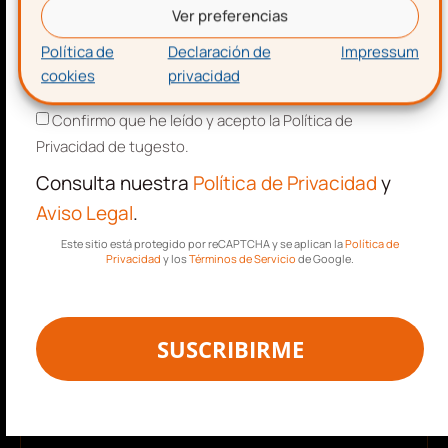
Ver preferencias
Política de
Declaración de
Impressum
cookies
privacidad
Aceptación de términos y condiciones
Confirmo que he leído y acepto la Política de
Privacidad de tugesto.
Descarga gratis
la
Consulta nuestra
Política de Privacidad
y
Aviso Legal
.
plantilla para hacer una
Este sitio está protegido por reCAPTCHA y se aplican la
Política de
nómina
Privacidad
y los
Términos de Servicio
de Google.
SUSCRIBIRME