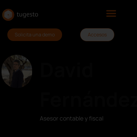
Solicita una demo
Accesos
David
Fernánde
Asesor contable y fiscal