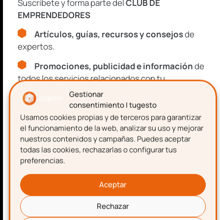
Suscríbete y forma parte del
CLUB DE
EMPRENDEDORES
Artículos, guías, recursos y consejos
de
Aceptación de términos y
expertos.
condiciones
Promociones, publicidad e información
de
Confirmo que he leído y acepto la Política de
todos los servicios relacionados con tu
Privacidad de tugesto.
emprendimiento.
Gestionar
consentimiento | tugesto
Consulta nuestra
Política de Privacidad
Usamos cookies propias y de terceros para garantizar
Nombre
y
Aviso Legal
.
el funcionamiento de la web, analizar su uso y mejorar
nuestros contenidos y campañas. Puedes aceptar
Este sitio está protegido por reCAPTCHA y se aplican la
Política de
Privacidad
y los
Términos de Servicio
de Google.
todas las cookies, rechazarlas o configurar tus
preferencias.
Apellidos
Aceptar
SUSCRIBIRME
Rechazar
Correo electrónico