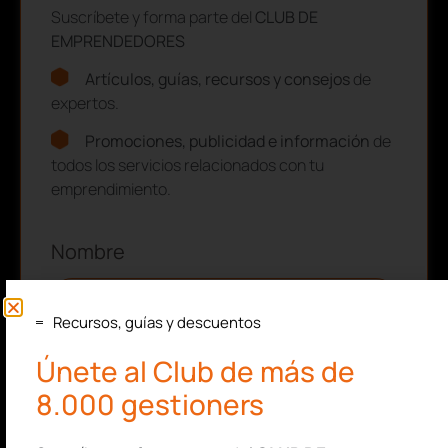
Suscríbete y forma parte del
CLUB DE
EMPRENDEDORES
Artículos, guías, recursos y consejos
de
expertos.
Promociones, publicidad e información
de
todos los servicios relacionados con tu
emprendimiento.
Nombre
Recursos, guías y descuentos
Apellidos
Únete al Club de más de
8.000 gestioners
Correo electrónico