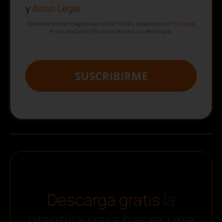
y
Aviso Legal
.
Este sitio está protegido por reCAPTCHA y se aplican la
Política de
Privacidad
y los
Términos de Servicio
de Google.
SUSCRIBIRME
Descarga gratis
la
plantilla para hacer una