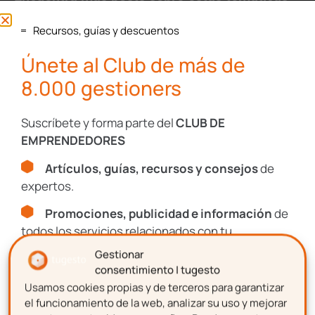
Recursos, guías y descuentos
Contabilidad-
Fiscal
Únete al Club de más de
8.000 gestioners
Laboral
Suscríbete y forma parte del
CLUB DE
EMPRENDEDORES
Impagos
Artículos, guías, recursos y consejos
de
expertos.
Consultas
Legales
Promociones, publicidad e información
de
todos los servicios relacionados con tu
emprendimiento.
Protección
Gestionar
Datos
consentimiento | tugesto
Usamos cookies propias y de terceros para garantizar
Nombre
el funcionamiento de la web, analizar su uso y mejorar