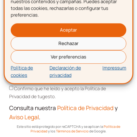
I+D+I
nuestros contenidos y campañas. Puedes aceptar
todas las cookies, rechazarlas o configurar tus
preferencias.
Apellidos
Aceptar
Recursos, guías y descuentos
Únete al Club de más de
Rechazar
Correo electrónico
8.000 gestioners
Ver preferencias
Política de
Declaración de
Impressum
Suscríbete y forma parte del
CLUB DE
cookies
privacidad
Aceptación de términos y condiciones
EMPRENDEDORES
Confirmo que he leído y acepto la Política de
Artículos, guías, recursos y consejos
de
Privacidad de tugesto.
expertos.
Consulta nuestra
Política de Privacidad
y
Promociones, publicidad e información
de
todos los servicios relacionados con tu
Aviso Legal
.
emprendimiento.
Este sitio está protegido por reCAPTCHA y se aplican la
Política de
Privacidad
y los
Términos de Servicio
de Google.