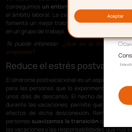
Corr
conseguimos
un entorno de trabajo mucho m
el ámbito laboral. La cercanía que proporciona
Aceptar
fomenta un mejor trabajo colaborativo, esencial
en un grupo de trabajo.
Acep
Te puede interesar:
¿Qué es la felicidad lab
Conf
empresas?
Cons
Reduce el estrés postvacacion
Este si
El síndrome postvacacional es un aspecto que p
para las personas que lo experimentan al reinc
unos días de descanso. El hecho de que relat
durante las vacaciones, permite que prolongue
efectos de dicha desconexión. Rememorando
personas
suavizamos la transición
que hay entr
las vacaciones y las responsabilidades que nos es