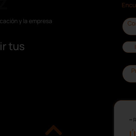
z
Encu
cación y la empresa
Co
r tus
P
R
Ú