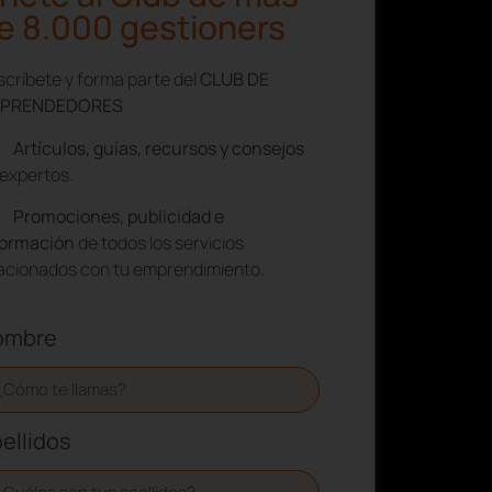
e 8.000 gestioners
críbete y forma parte del
CLUB DE
PRENDEDORES
Artículos, guías, recursos y consejos
expertos.
Promociones, publicidad e
formación
de todos los servicios
lacionados con tu emprendimiento.
ombre
ellidos