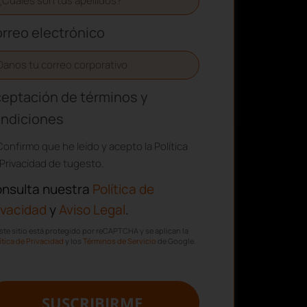
rreo electrónico
eptación de términos y
ndiciones
Confirmo que he leído y acepto la Política
Privacidad de tugesto.
nsulta nuestra
Política de
ivacidad
y
Aviso Legal
.
ste sitio está protegido por reCAPTCHA y se aplican la
ítica de Privacidad
y los
Términos de Servicio
de Google.
SUSCRIBIRME