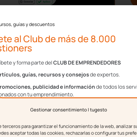
 vacaciones de
ursos, guías y descuentos
te al Club de más de 8.000
tioners
bien sea en verano o en
es aspectos positivos que
íbete y forma parte del
CLUB DE EMPRENDEDORES
mún en todas las oficinas
ea un aspecto más amable.
rtículos, guías, recursos y consejos
de expertos.
romociones, publicidad e información
de todos los serv
les
ionados con tu emprendimiento.
periencias durante las
Gestionar consentimiento | tugesto
bre
Apellidos
cerca de las actividades
na forma ideal de que nos
terceros para garantizar el funcionamiento de la web, analizar s
es aceptar todas las cookies, rechazarlas o configurar tus prefe
s distendida. Con ello,