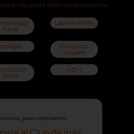
entra más posts sobre estas temáticas
ntabilidad-
Laboral-RRHH
Fiscal
Impagos
Consultas
Legales
rotección
I+D+I
Datos
ecursos, guías y descuentos
nete al Club de más