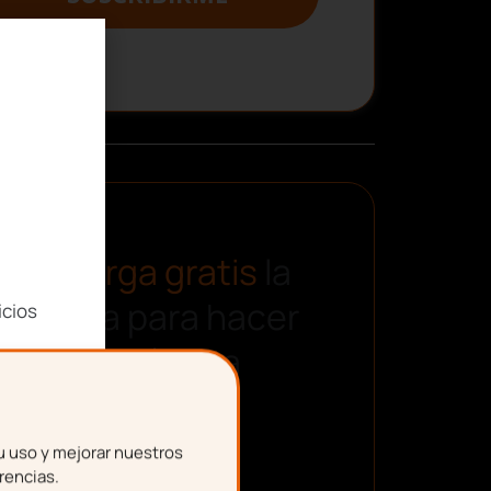
Descarga gratis
la
plantilla para hacer
icios
una nómina
u uso y mejorar nuestros
rencias.