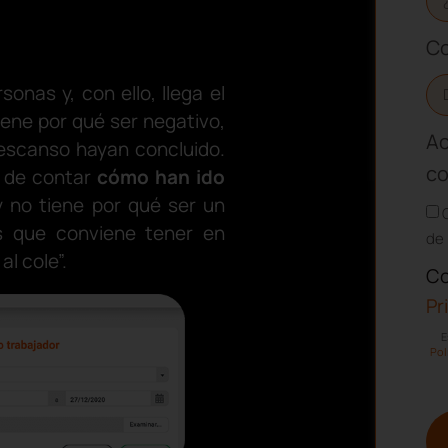
Co
nas y, con ello, llega el
iene por qué ser negativo,
Ac
escanso hayan concluido.
co
 de contar
cómo han ido
no tiene por qué ser un
s que conviene tener en
de 
al cole”.
Co
Pr
E
Pol