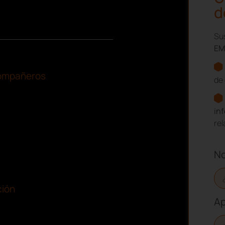
d
Sus
EM
 compañeros
de 
in
re
N
ción
Ap