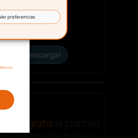
Ver preferencias
¡Descarga!
Servicio
carga gratis
la plantilla
 cuadrante de trabajo