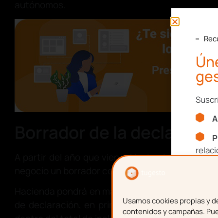
autónomos.
Rec
Úne
ges
Suscr
A
Borrador de la declaració
P
relac
A partir del año que viene, Hacienda remitirá 
negocio un borrador con su declaración de
IVA t
Nom
Hacienda pondrá en marcha un proyecto piloto 
Usamos cookies propias y de 
de declaración, en principio a
un número red
contenidos y campañas. Pued