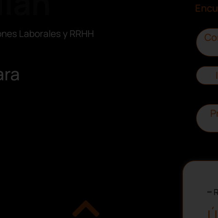
llán
Encu
iones Laborales y RRHH
Co
ara
P
R
Ú