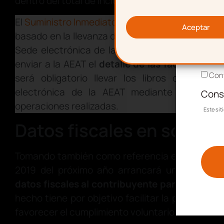
dentro del total de incluidos en el SII
.
Corr
El
Suministro Inmediato de Información
es un
si
Aceptar
basado en la llevanza de los
Libros Registro d
Sede electrónica de la AEAT. El SII implica qu
Acep
enviar a la AEAT el
detalle de las facturas emi
Conf
será obligatorio llevar los libros de regis
electrónica de la AEAT mediante el suminis
Cons
operaciones realizadas.
Este si
Datos fiscales en socied
Tomando también como referencia el IRPF, par
2019 del próximo año arrancará una estrateg
datos fiscales al contribuyente para el
Impue
hecho tiene por objetivo facilitar la presentaci
favorecer el cumplimiento voluntario.