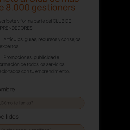
e 8.000 gestioners
críbete y forma parte del
CLUB DE
PRENDEDORES
Artículos, guías, recursos y consejos
expertos.
Promociones, publicidad e
formación
de todos los servicios
lacionados con tu emprendimiento.
ombre
ellidos