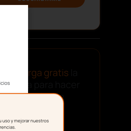
Descarga gratis
la
plantilla para hacer
icios
una nómina
u uso y mejorar nuestros
rencias.