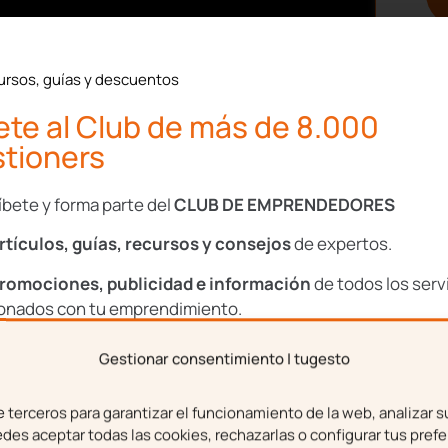
ursos, guías y descuentos
te al Club de más de 8.000
tioners
íbete y forma parte del
CLUB DE EMPRENDEDORES
rtículos, guías, recursos y consejos
de expertos.
n de IVA
romociones, publicidad e información
de todos los serv
ionados con tu emprendimiento.
a todo aquel que tenga un
rimestral
.
Gestionar consentimiento | tugesto
bre
Apellidos
para ofrecer un borrador
terceros para garantizar el funcionamiento de la web, analizar s
ucido
de contribuyentes
es aceptar todas las cookies, rechazarlas o configurar tus prefe