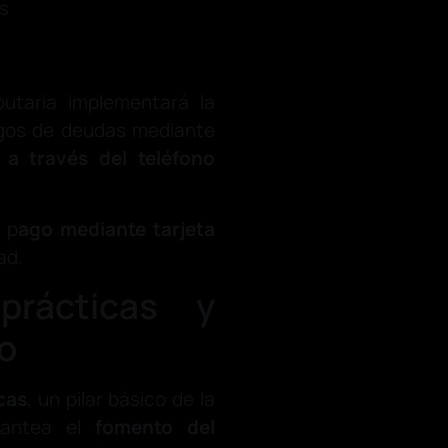
s
butaria implementará la
pagos de deudas mediante
 a través del teléfono
 p
ago mediante tarjeta
ad.
rácticas y
o
cas
, un pilar básico de la
plantea el
fomento del