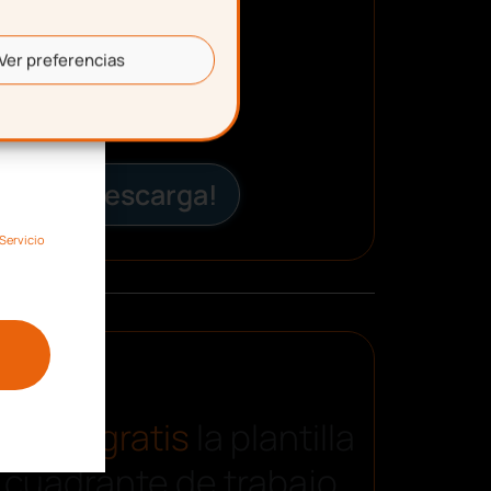
Ver preferencias
¡Descarga!
Servicio
carga gratis
la plantilla
 cuadrante de trabajo