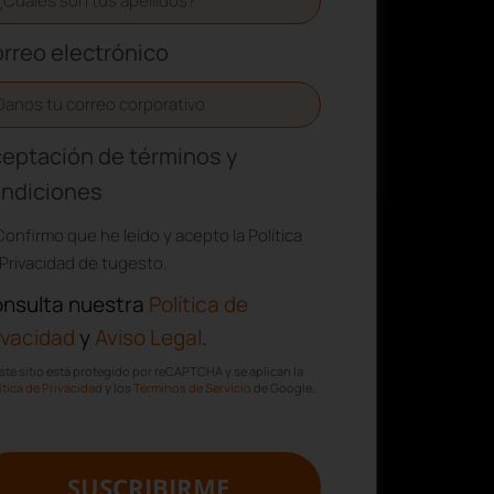
rreo electrónico
eptación de términos y
ndiciones
Confirmo que he leído y acepto la Política
Privacidad de tugesto.
nsulta nuestra
Política de
ivacidad
y
Aviso Legal
.
ste sitio está protegido por reCAPTCHA y se aplican la
ítica de Privacidad
y los
Términos de Servicio
de Google.
SUSCRIBIRME