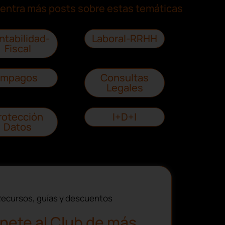
entra más posts sobre estas temáticas
ntabilidad-
Laboral-RRHH
Fiscal
Impagos
Consultas
Legales
rotección
I+D+I
Datos
ecursos, guías y descuentos
nete al Club de más