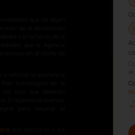
Co
 novedades que no dejan
orrador de la declaración
edades o el refuerzo de la
Ac
novedades que la Agencia
co
 empresas en el otoño de
de 
a reforzar la asistencia
Plan Estratégico de la
Co
ja los ejes que deberán
Pr
ia. El objetivo es avanzar
E
Pol
egral para mejorar el
aria
que afectarán a los