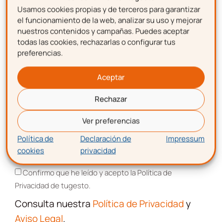
condiciones
Usamos cookies propias y de terceros para garantizar
Nombre
Confirmo que he leído y acepto la Política de
el funcionamiento de la web, analizar su uso y mejorar
nuestros contenidos y campañas. Puedes aceptar
Privacidad de tugesto.
todas las cookies, rechazarlas o configurar tus
Consulta nuestra
Política de Privacidad
preferencias.
Apellidos
y
Aviso Legal
.
Aceptar
Este sitio está protegido por reCAPTCHA y se aplican la
Política de
Privacidad
y los
Términos de Servicio
de Google.
Rechazar
Correo electrónico
Ver preferencias
SUSCRIBIRME
Política de
Declaración de
Impressum
cookies
privacidad
Aceptación de términos y condiciones
Confirmo que he leído y acepto la Política de
Privacidad de tugesto.
Consulta nuestra
Política de Privacidad
y
Aviso Legal
.