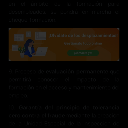
en el ámbito de la formación para
desempleados, se pondrá en marcha el
cheque-formación.
9. Proceso de
evaluación permanente
que
permitirá conocer el impacto de la
formación en el acceso y mantenimiento del
empleo.
10.
Garantía del principio de tolerancia
cero contra el fraude
mediante la creación
de la Unidad Especial de la Inspección de