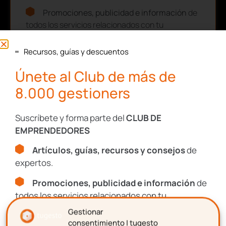
Promociones, publicidad e información
de
todos los servicios relacionados con tu
emprendimiento.
Recursos, guías y descuentos
Nombre
Únete al Club de más de
8.000 gestioners
Apellidos
Suscríbete y forma parte del
CLUB DE
EMPRENDEDORES
Artículos, guías, recursos y consejos
de
Correo electrónico
expertos.
Promociones, publicidad e información
de
todos los servicios relacionados con tu
emprendimiento.
Aceptación de términos y
Gestionar
consentimiento | tugesto