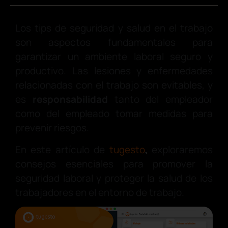
Los tips de seguridad y salud en el trabajo
son aspectos fundamentales para
garantizar un ambiente laboral seguro y
productivo. Las lesiones y enfermedades
relacionadas con el trabajo son evitables, y
es
responsabilidad
tanto del empleador
como del empleado tomar medidas para
prevenir riesgos.
En este artículo de
tugesto
,
exploraremos
consejos esenciales para promover la
seguridad laboral y proteger la salud de los
trabajadores en el entorno de trabajo.