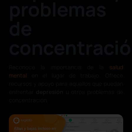
problemas
de
concentraci
Reconoce la importancia de la
salud
mental
en el lugar de trabajo. Ofrece
recursos y apoyo para aquellos que puedan
enfrentar
depresión
u otros problemas de
concentración.