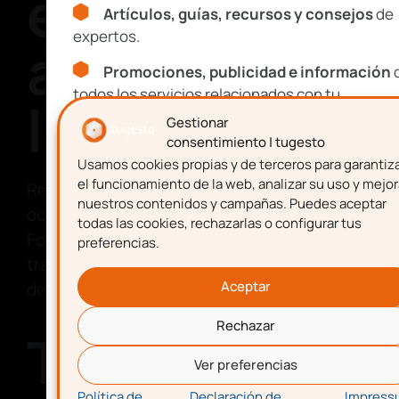
evita
Artículos, guías, recursos y consejos
de
expertos.
accidentes
Promociones, publicidad e información
todos los servicios relacionados con tu
laborales
emprendimiento.
Gestionar
consentimiento | tugesto
Usamos cookies propias y de terceros para garantiz
Nombre
el funcionamiento de la web, analizar su uso y mejor
Recuerda que los accidentes laborales
nuestros contenidos y campañas. Puedes aceptar
ocurren, pero también son
prevenibles
.
todas las cookies, rechazarlas o configurar tus
Fomenta una cultura de seguridad en el
preferencias.
Apellidos
trabajo y promueve la responsabilidad tanto
Aceptar
de empleadores como de empleados.
Rechazar
Tomar
Correo electrónico
Ver preferencias
Política de
Declaración de
Impress