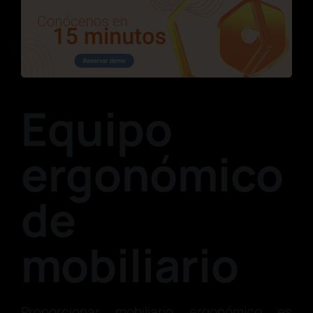
Equipo
ergonómico
de
mobiliario
Proporcionar mobiliario ergonómico es