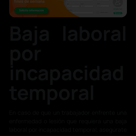
Baja laboral
por
incapacidad
temporal
En caso de que un trabajador enfrente una
enfermedad o lesión que requiera una baja
laboral por incapacidad temporal, asegúrate