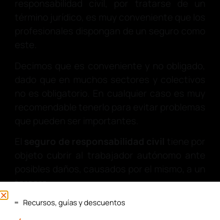
responsabilidad civil, por tratarse de un
término jurídico, es muy conveniente que los
profesionales dispongan de un seguro como
este.
Decimos que es conveniente y no obligado,
dado que en muchos sectores y colectivos
no es obligatorio. En cualquier caso es muy
recomendable tenerlo para evitar problemas
que pueden ser importantes.
El
seguro de responsabilidad civil
tiene por
objeto cubrir al trabajador autónomo ante
posibles daños, causados por el mismo, a un
tercero.
Se encarga, por tanto de indemnizar al
Recursos, guías y descuentos
afectado que, por una acción u omisión del