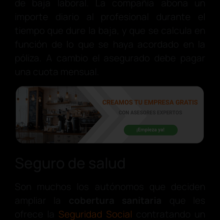
de baja laboral. La compañía abona un
importe diario al profesional durante el
tiempo que dure la baja, y que se calcula en
función de lo que se haya acordado en la
póliza. A cambio el asegurado debe pagar
una cuota mensual.
Seguro de salud
Son muchos los autónomos que deciden
ampliar la
cobertura sanitaria
que les
ofrece la
Seguridad Social
contratando un