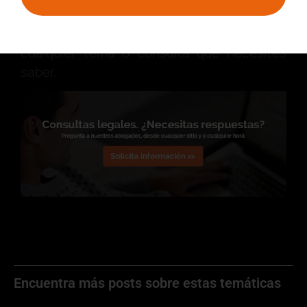
contactarnos
. En tugesto, como abogados
y asesores online, podemos ayudarte sobre
cualquier tema o consulta que necesites
saber.
Encuentra más posts sobre estas temáticas