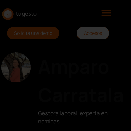
Solicita una demo
Accesos
Amparo
Carratala
Gestora laboral, experta en
nóminas