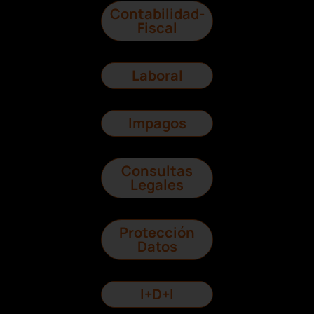
Contabilidad-
Fiscal
Laboral
Impagos
Consultas
Legales
Protección
Datos
I+D+I