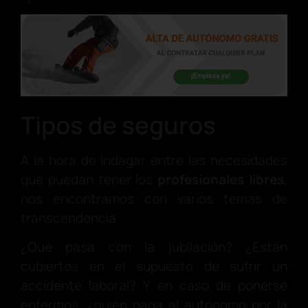
Tipos de seguros
A la hora de indagar entre las necesidades
que puedan tener los
profesionales libres
,
nos encontramos con varios temas de
transcendencia.
¿Qué pasa con la jubilación? ¿Están
cubiertos en el supuesto de sufrir un
accidente laboral? Y en caso de ponerse
enfermos, ¿quién paga al autónomo por la