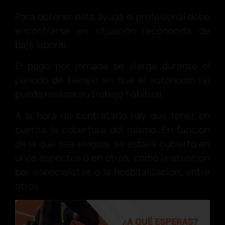
Para obtener esta ayuda el profesional debe
encontrarse en situación reconocida de
baja laboral.
El pago por jornada se alarga durante el
periodo de tiempo en que el autónomo no
pueda realizar su trabajo habitual.
A la hora de contratarlo hay que tener en
cuenta la cobertura del mismo. En función
de la que sea elegida, se estará cubierto en
unos aspectos o en otros, como la atención
por especialistas o la hospitalización, entre
otros.