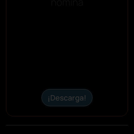
nómina
¡Descarga!