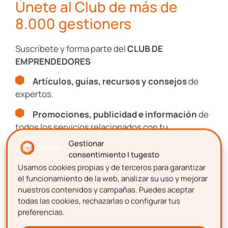
Únete al Club de más de
profesional, ha sufrido un daño. De no
8.000 gestioners
disponer de ningún seguro de
responsabilidad civil el autónomo deberá
Suscríbete y forma parte del
CLUB DE
responder con todo su patrimonio personal.
EMPRENDEDORES
De ahí, la importancia del mismo. Todos
Artículos, guías, recursos y consejos
de
somos humanos y podemos cometer
expertos.
errores, por lo que mejor curarse en salud
Promociones, publicidad e información
de
que buscar soluciones apresuradas a
todos los servicios relacionados con tu
posteriori.
emprendimiento.
Gestionar
Seguro de vida
consentimiento | tugesto
Usamos cookies propias y de terceros para garantizar
Nombre
el funcionamiento de la web, analizar su uso y mejorar
También es conveniente, para los
nuestros contenidos y campañas. Puedes aceptar
trabajadores autónomos, disponer de un
todas las cookies, rechazarlas o configurar tus
seguro de vida
que garantice el bienestar
preferencias.
Apellidos
de su familia en caso de fallecimiento.