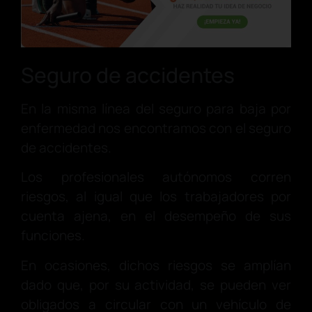
Seguro de accidentes
En la misma línea del seguro para baja por
enfermedad nos encontramos con el seguro
de accidentes.
Los profesionales autónomos corren
riesgos, al igual que los trabajadores por
cuenta ajena, en el desempeño de sus
funciones.
En ocasiones, dichos riesgos se amplían
dado que, por su actividad, se pueden ver
obligados a circular con un vehículo de