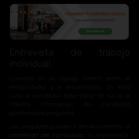
Entrevista de trabajo
individual
Consiste en un diálogo directo entre el
entrevistador y el entrevistado. En este
caso el reclutador debe tratar de sacar la
máxima información del candidato
planteándole preguntas.
Las preguntas pueden ir desde comentar el
contenido del curriculum
, su experiencia,