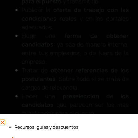
para el puesto
y transmitirlo.
Publicar la
oferta de trabajo con las
condiciones reales
y en los portales
adecuados.
Elegir una
forma de obtener
candidatos
: ya sea de manera interna,
entre tus empleados, o de fuera de la
empresa.
Tratar de
obtener referencias de los
postulantes
. Sobre todo si se trata de
cargos de relevancia.
Hacer una
preselección de los
candidatos
que parecen ser los más
cualificados para el puesto.
Con todas las claves y pasos que hemos
Recursos, guías y descuentos
explicado a lo largo del presente post, ya