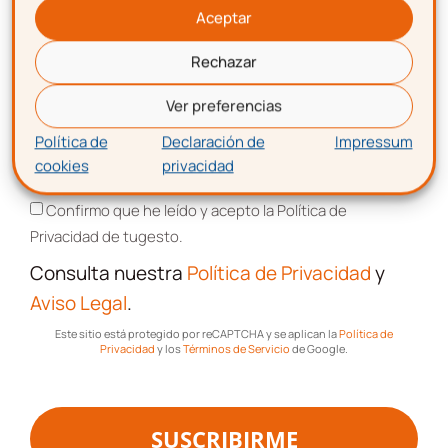
Aceptar
Rechazar
Correo electrónico
Ver preferencias
Política de
Declaración de
Impressum
cookies
privacidad
Aceptación de términos y condiciones
Encuentra más posts sobre estas temáticas
Confirmo que he leído y acepto la Política de
Privacidad de tugesto.
Contabilidad-
Fiscal
Consulta nuestra
Política de Privacidad
y
Aviso Legal
.
Este sitio está protegido por reCAPTCHA y se aplican la
Política de
Laboral
Privacidad
y los
Términos de Servicio
de Google.
Impagos
SUSCRIBIRME