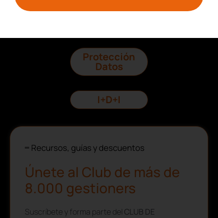
Consultas
Legales
Protección
Datos
I+D+I
Recursos, guías y descuentos
Únete al Club de más de
8.000 gestioners
Suscríbete y forma parte del
CLUB DE