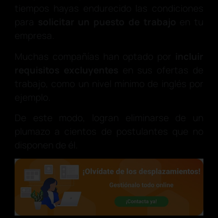
tiempos hayas endurecido las condiciones
para
solicitar un puesto de trabajo
en tu
empresa.
Muchas compañías han optado por
incluir
requisitos excluyentes
en sus ofertas de
trabajo, como un nivel mínimo de inglés por
ejemplo.
De este modo, logran eliminarse de un
plumazo a cientos de postulantes que no
disponen de él.