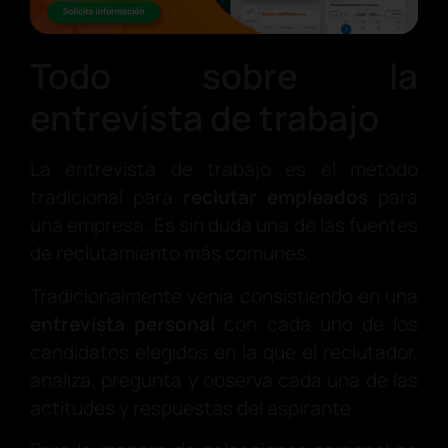
Todo sobre la
entrevista de trabajo
La entrevista de trabajo es el método
tradicional para
reclutar empleados
para
una empresa. Es sin duda una de las fuentes
de reclutamiento más comunes.
Tradicionalmente venía consistiendo en una
entrevista personal
con cada uno de los
candidatos elegidos en la que el reclutador,
analiza, pregunta y observa cada una de las
actitudes y respuestas del aspirante.