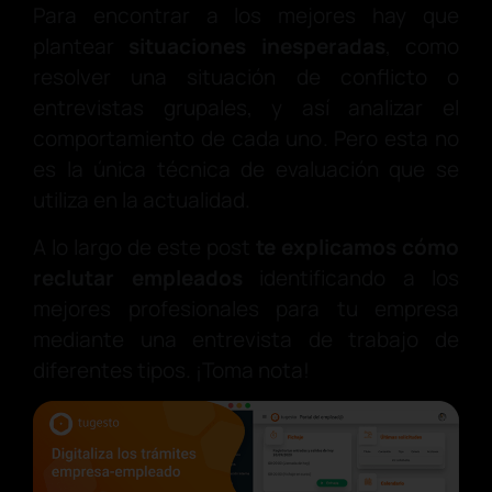
Para encontrar a los mejores hay que
plantear
situaciones inesperadas
, como
resolver una situación de conflicto o
entrevistas grupales, y así analizar el
comportamiento de cada uno. Pero esta no
es la única técnica de evaluación que se
utiliza en la actualidad.
A lo largo de este post
te explicamos cómo
reclutar empleados
identificando a los
mejores profesionales para tu empresa
mediante una entrevista de trabajo de
diferentes tipos. ¡Toma nota!