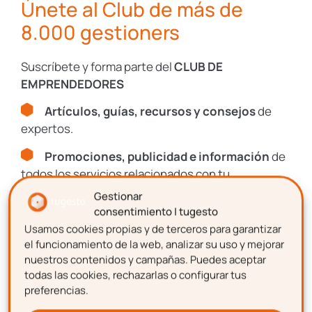
puedes hacerte una idea de cómo lograr
Únete al Club de más de
atraer a los mejores empleados
a tu
8.000 gestioners
empresa.
Suscríbete y forma parte del
CLUB DE
Pero no solo se trata de identificarlos y
EMPRENDEDORES
lograr que acepten, después debes
mantenerlos en tu plantilla. Aunque este es
Artículos, guías, recursos y consejos
de
un tema que podría darnos para un nuevo
expertos.
post, y es probable tratemos más adelante.
Promociones, publicidad e información
de
todos los servicios relacionados con tu
Desde tugesto, como
software de recursos
emprendimiento.
Gestionar
humanos
,
estamos a tu disposición para
consentimiento | tugesto
cualquier duda relacionada sobre cómo
Usamos cookies propias y de terceros para garantizar
Nombre
reclutar empleados y procesos de selección
el funcionamiento de la web, analizar su uso y mejorar
de personal.
nuestros contenidos y campañas. Puedes aceptar
todas las cookies, rechazarlas o configurar tus
preferencias.
Apellidos