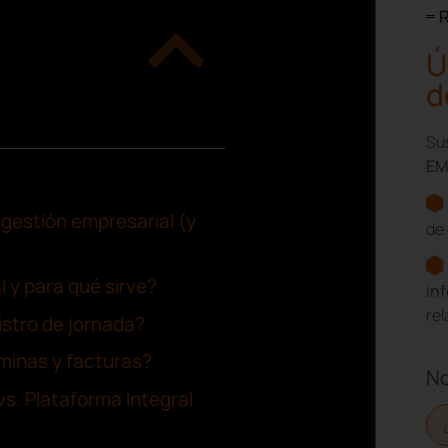
R
Ú
d
Sus
EM
gestión empresarial (y
de 
l y para qué sirve?
in
re
gistro de jornada?
minas y facturas?
N
s. Plataforma Integral