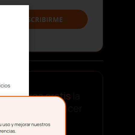
SUSCRIBIRME
icios
Descarga gratis
la
plantilla para hacer
una nómina
u uso y mejorar nuestros
rencias.