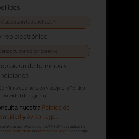
ellidos
rreo electrónico
eptación de términos y
ndiciones
Confirmo que he leído y acepto la Política
Privacidad de tugesto.
nsulta nuestra
Política de
ivacidad
y
Aviso Legal
.
ste sitio está protegido por reCAPTCHA y se aplican la
ítica de Privacidad
y los
Términos de Servicio
de Google.