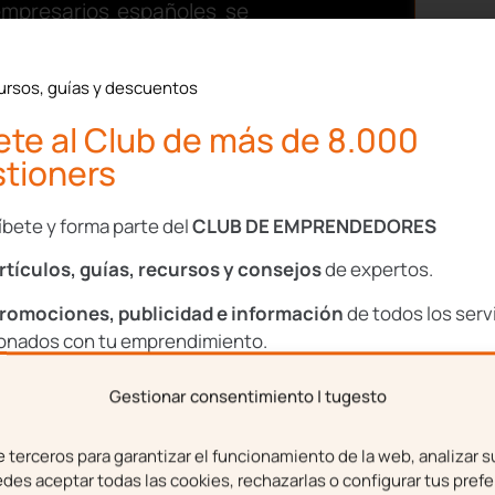
empresarios españoles se
tas:
«¿Cuál es el mejor
utomatizar las nóminas y
ursos, guías y descuentos
 mejor?»
.
te al Club de más de 8.000
más frecuentes sobre la
tioners
qué centralizar todas tus
e expertos) es mucho más
íbete y forma parte del
CLUB DE EMPRENDEDORES
rtículos, guías, recursos y consejos
de expertos.
 los usuarios
romociones, publicidad e información
de todos los serv
arial (y sus
ionados con tu emprendimiento.
Gestionar consentimiento | tugesto
bre
Apellidos
ero debemos resolver las
terceros para garantizar el funcionamiento de la web, analizar s
 las respuestas claras y
es aceptar todas las cookies, rechazarlas o configurar tus prefe