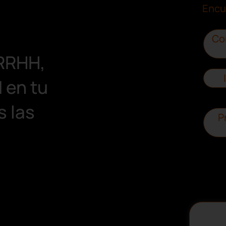
Encu
Co
 RRHH,
 en tu
s las
P