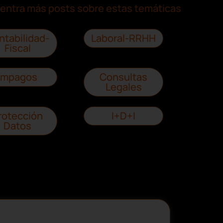
entra más posts sobre estas temáticas
ntabilidad-
Laboral-RRHH
Fiscal
Impagos
Consultas
Legales
rotección
I+D+I
Datos