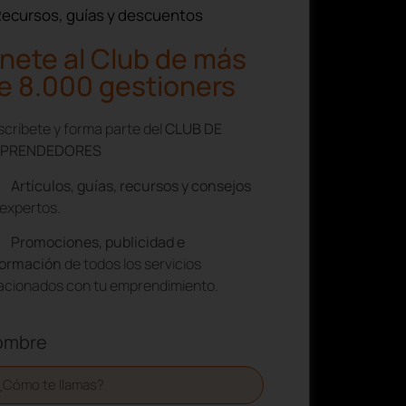
ecursos, guías y descuentos
nete al Club de más
e 8.000 gestioners
críbete y forma parte del
CLUB DE
PRENDEDORES
Artículos, guías, recursos y consejos
expertos.
Promociones, publicidad e
formación
de todos los servicios
lacionados con tu emprendimiento.
ombre