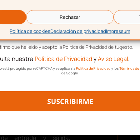
eo electrónico
stión integral y
Rechazar
Política de cookies
Declaración de privacidad
Impressum
tación de términos y condiciones
ma en la nube que unifica
irmo que he leído y acepto la Política de Privacidad de tugesto.
a empresa:
facturación,
ulta nuestra
Política de Privacidad
y
Aviso Legal
.
 control de gastos
. Sirve
tio está protegido por reCAPTCHA y se aplican la
Política de Privacidad
y los
Términos de 
errores humanos y ahorrar
de Google.
formación fluya en tiempo
orario y registro
SUSCRIBIRME
gistrar la jornada laboral
de entrada y salida,