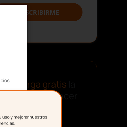
SUSCRIBIRME
icios
Descarga gratis
la
plantilla para hacer
una nómina
u uso y mejorar nuestros
rencias.