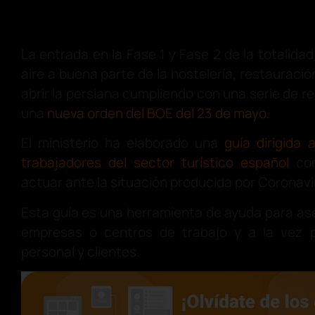
La entrada en la Fase 1 y Fase 2 de la totalidad
aire a buena parte de la hostelería, restauraci
abrir la persiana cumpliendo con una serie de r
una
nueva orden del BOE del 23 de mayo.
El ministerio ha elaborado una
guía dirigida 
trabajadores del sector turístico español
co
actuar ante la situación producida por Coronav
Esta guía es una herramienta de ayuda para ase
empresas o centros de trabajo y a la vez p
personal y clientes.