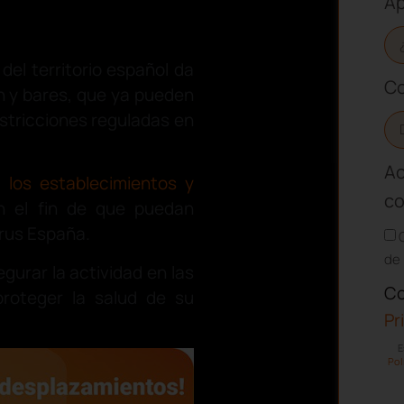
Ap
 del territorio español da
Co
ón y bares, que ya pueden
estricciones reguladas en
Ac
a los establecimientos y
co
n el fin de que puedan
irus España.
de 
gurar la actividad en las
Co
roteger la salud de su
Pr
E
Pol