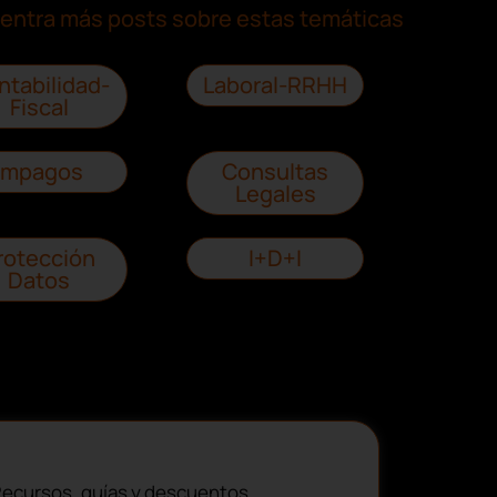
entra más posts sobre estas temáticas
ntabilidad-
Laboral-RRHH
Fiscal
Impagos
Consultas
Legales
rotección
I+D+I
Datos
ecursos, guías y descuentos