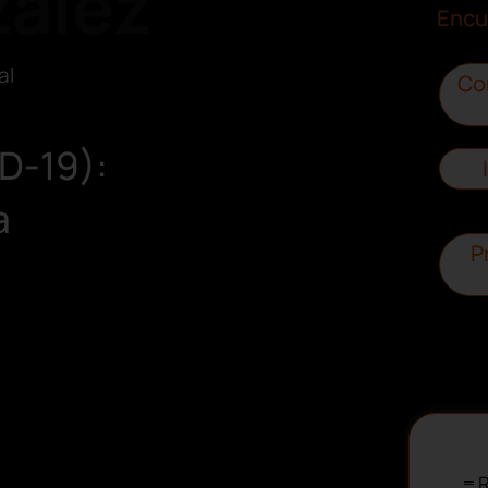
ález
Encu
al
Co
D-19):
a
P
R