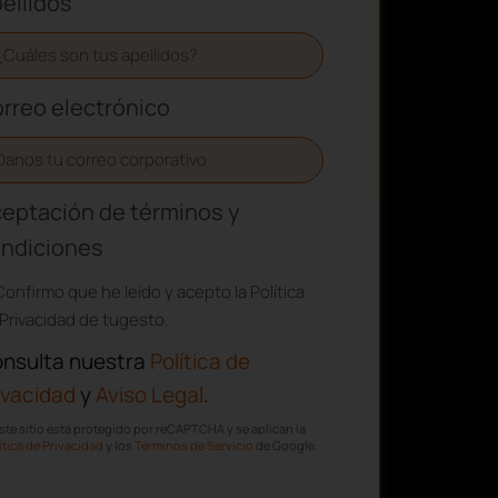
ellidos
rreo electrónico
eptación de términos y
ndiciones
Confirmo que he leído y acepto la Política
Privacidad de tugesto.
nsulta nuestra
Política de
ivacidad
y
Aviso Legal
.
ste sitio está protegido por reCAPTCHA y se aplican la
ítica de Privacidad
y los
Términos de Servicio
de Google.