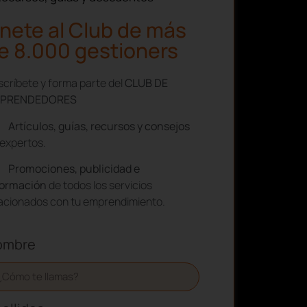
nete al Club de más
e 8.000 gestioners
críbete y forma parte del
CLUB DE
PRENDEDORES
Artículos, guías, recursos y consejos
expertos.
Promociones, publicidad e
formación
de todos los servicios
lacionados con tu emprendimiento.
ombre