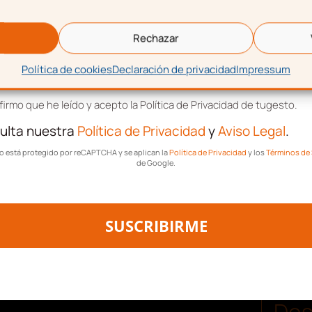
eo electrónico
 guardarán en espacios
Rechazar
s de paso
Política de cookies
Declaración de privacidad
Impressum
tación de términos y condiciones
arras
ro de trabajo
irmo que he leído y acepto la Política de Privacidad de tugesto.
ulta nuestra
Política de Privacidad
y
Aviso Legal
.
io realizar una limpieza
tio está protegido por reCAPTCHA y se aplican la
Política de Privacidad
y los
Términos de 
s del centro de trabajo.
de Google.
SUSCRIBIRME
Des