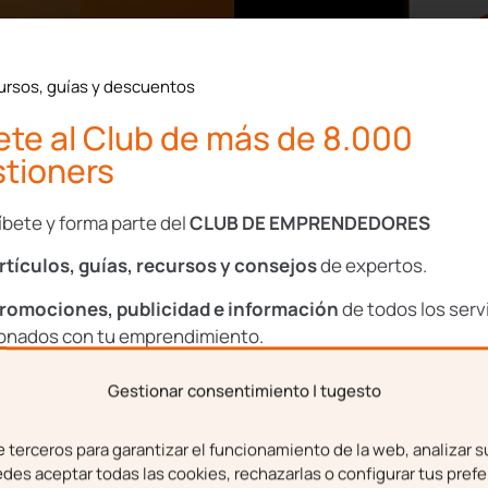
ursos, guías y descuentos
te al Club de más de 8.000
tioners
teleros y de
íbete y forma parte del
CLUB DE EMPRENDEDORES
rtículos, guías, recursos y consejos
de expertos.
lada para los locales es
romociones, publicidad e información
de todos los serv
l 50% de su capacidad
.
ionados con tu emprendimiento.
ridad entre clientes y
mesa
o grupo de mesas.
Gestionar consentimiento | tugesto
bre
Apellidos
ervilleteros y aceiteras
terceros para garantizar el funcionamiento de la web, analizar s
s desechables de dosis
es aceptar todas las cookies, rechazarlas o configurar tus prefe