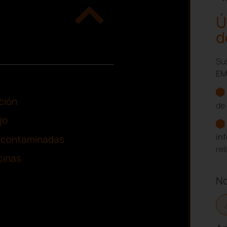
Ú
d
Sus
EM
ción
de 
jo
in
e contaminadas
re
cinas
N