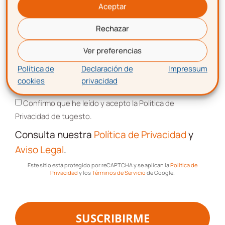
Aceptar
Rechazar
Correo electrónico
Ver preferencias
Política de
Declaración de
Impressum
cookies
privacidad
Aceptación de términos y condiciones
¡Descarga!
Confirmo que he leído y acepto la Política de
Privacidad de tugesto.
Consulta nuestra
Política de Privacidad
y
Aviso Legal
.
Este sitio está protegido por reCAPTCHA y se aplican la
Política de
Privacidad
y los
Términos de Servicio
de Google.
Descarga gratis
la plantilla
de cuadrante de trabajo
SUSCRIBIRME