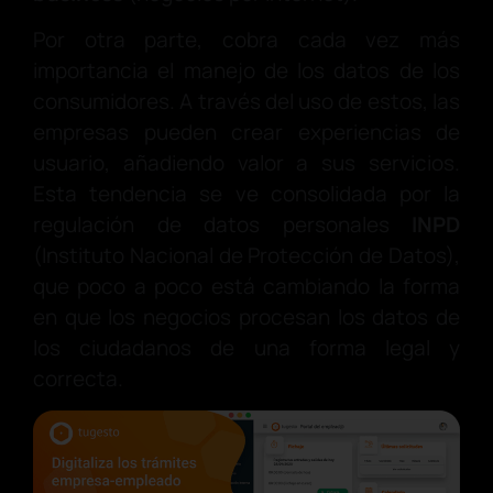
Por otra parte, cobra cada vez más
importancia el manejo de los datos de los
consumidores. A través del uso de estos, las
empresas pueden crear experiencias de
usuario, añadiendo valor a sus servicios.
Esta tendencia se ve consolidada por la
regulación de datos personales
INPD
(Instituto Nacional de Protección de Datos),
que poco a poco está cambiando la forma
en que los negocios procesan los datos de
los ciudadanos de una forma legal y
correcta.