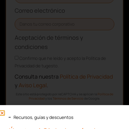
Correo electrónico
Aceptación de términos y
condiciones
Confirmo que he leído y acepto la Política de
Privacidad de tugesto.
Consulta nuestra
Política de Privacidad
y
Aviso Legal
.
Este sitio está protegido por reCAPTCHA y se aplican la
Política de
Privacidad
y los
Términos de Servicio
de Google.
Recursos, guías y descuentos
SUSCRIBIRME