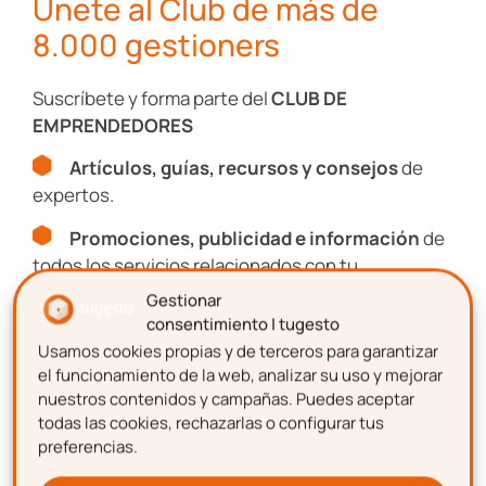
Únete al Club de más de
8.000 gestioners
Suscríbete y forma parte del
CLUB DE
EMPRENDEDORES
Artículos, guías, recursos y consejos
de
expertos.
Promociones, publicidad e información
de
Descarga gratis
la
todos los servicios relacionados con tu
plantilla para hacer una
emprendimiento.
Gestionar
consentimiento | tugesto
nómina
Usamos cookies propias y de terceros para garantizar
Nombre
el funcionamiento de la web, analizar su uso y mejorar
nuestros contenidos y campañas. Puedes aceptar
todas las cookies, rechazarlas o configurar tus
preferencias.
Apellidos