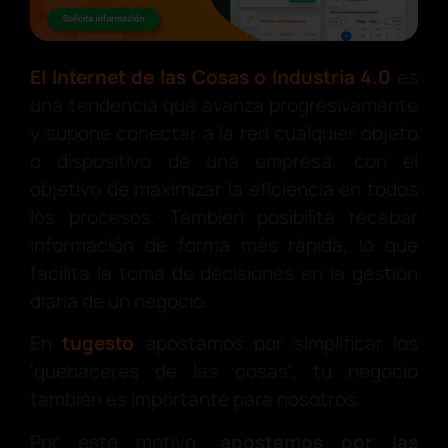
El Internet de las Cosas o Industria 4.0
es
una tendencia que avanza progresivamente
y supone conectar a la red cualquier objeto
o dispositivo de una empresa, con el
objetivo de maximizar la eficiencia en todos
los procesos. También posibilita recabar
información de forma más rápida, lo que
facilita la toma de decisiones en la gestión
diaria de un negocio.
En
tugesto
apostamos por simplificar los
‘quehaceres de las cosas’, tu negocio
también es importante para nosotros.
Por este motivo,
apostamos por las