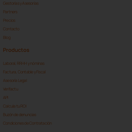
Gestorías y Asesorías
Partners
Precios
Contacto
Blog
Productos
Laboral, RRHH y nóminas
Factura, Contable y Fiscal
Asesoría Legal
Verifactu
API
Calcula tu ROI
Buzón de denuncias
Condiciones de Contratación