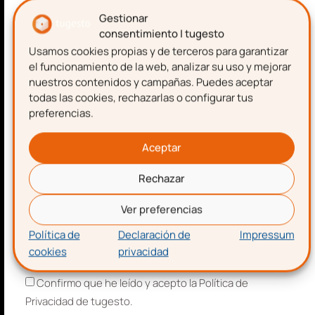
Presentar la reclamación
emprendimiento.
Gestionar
judicial
consentimiento | tugesto
Usamos cookies propias y de terceros para garantizar
Nombre
Tras los pasos anteriores, y agotada la vía
el funcionamiento de la web, analizar su uso y mejorar
administrativa, ya si puedes iniciar un
nuestros contenidos y campañas. Puedes aceptar
todas las cookies, rechazarlas o configurar tus
procedimiento judicial para la solicitud de
preferencias.
devolución del IRPF. Para ello has de
Apellidos
interponer un recurso contencioso
Aceptar
administrativo ante el Tribunal Superior de
Rechazar
Justicia que corresponda. El plazo para su
Correo electrónico
presentación es de dos meses desde que se
Ver preferencias
dicta la resolución del TEAR. A partir de este
Política de
Declaración de
Impressum
momento solo queda esperar a que el
cookies
privacidad
Aceptación de términos y condiciones
Tribunal se pronuncie.
Confirmo que he leído y acepto la Política de
Como abogados y asesores online, te
Privacidad de tugesto.
recomendamos que, si te encuentras en