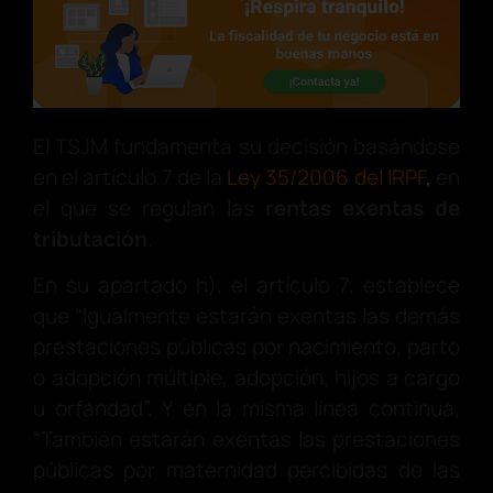
El TSJM fundamenta su decisión basándose
en el artículo 7 de la
Ley 35/2006 del IRPF
,
en
el que se regulan las
rentas exentas de
tributación
.
En su apartado h), el artículo 7, establece
que “Igualmente estarán exentas las demás
prestaciones públicas por nacimiento, parto
o adopción múltiple, adopción, hijos a cargo
u orfandad”. Y en la misma línea continua,
“También estarán exentas las prestaciones
públicas por maternidad percibidas de las