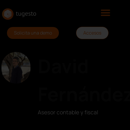
Solicita una demo
Accesos
David
Fernánde
Asesor contable y fiscal