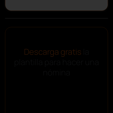
Descarga gratis
la
plantilla para hacer una
nómina