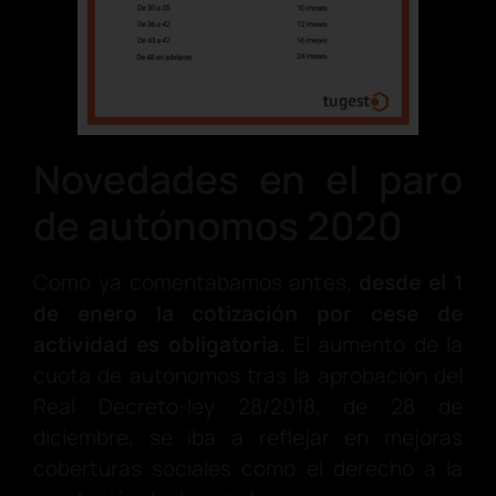
Novedades en el paro
de autónomos 2020
Como ya comentábamos antes,
desde el 1
de enero la cotización por cese de
actividad es obligatoria.
El aumento de la
cuota de autónomos tras la aprobación del
Real Decreto-ley 28/2018, de 28 de
diciembre, se iba a reflejar en mejoras
coberturas sociales como el derecho a la