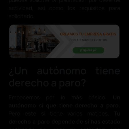
puedes solicitar la prestación por cese de
actividad, así como los requisitos para
solicitarlo.
¿Un autónomo tiene
derecho a paro?
Empecemos por lo más básico.
Un
autónomo sí que tiene derecho a paro.
Pero este sí tiene varios matices.
Tu
derecho a paro depende de si has estado