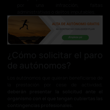
por una infracción, faltas
administrativas o delitos imputables.
¿Cómo solicitar el paro
de autónomos?
Los autónomos que quieran beneficiarse de
la prestación por cese de actividad,
deberán presentar la solicitud ante el
organismo con el que tengan cubiertas las
contingencias profesionales.