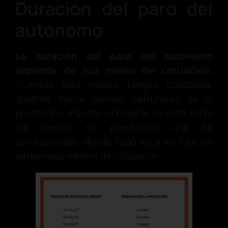
Duración del paro del
autónomo
La duración del paro del autónomo
depende de sus meses de cotización.
Cuantos más meses tengas cotizados,
durante mayor tiempo disfrutarás de la
prestación. Puedes consultar en esta tabla
los meses de prestación que te
corresponden, donde todo varía en función
del periodo mínimo de cotización: