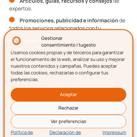
Artículos, guías, recursos y consejos
de
Contabilidad-
expertos.
Fiscal
Promociones, publicidad e información
de
todos los servicios relacionados con tu
Laboral
emprendimiento.
Gestionar
consentimiento | tugesto
Usamos cookies propias y de terceros para garantizar
Impagos
Nombre
el funcionamiento de la web, analizar su uso y mejorar
nuestros contenidos y campañas. Puedes aceptar
todas las cookies, rechazarlas o configurar tus
Consultas
preferencias.
Legales
Apellidos
Aceptar
Protección
Datos
Rechazar
Correo electrónico
Ver preferencias
I+D+I
Política de
Declaración de
Impressum