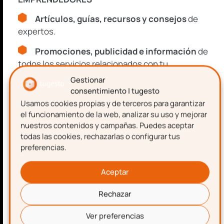
Protección
Artículos, guías, recursos y consejos
de
Datos
expertos.
Promociones, publicidad e información
de
I+D+I
todos los servicios relacionados con tu
emprendimiento.
Gestionar
consentimiento | tugesto
Usamos cookies propias y de terceros para garantizar
Nombre
Recursos, guías y descuentos
el funcionamiento de la web, analizar su uso y mejorar
nuestros contenidos y campañas. Puedes aceptar
Únete al Club de más de
todas las cookies, rechazarlas o configurar tus
preferencias.
8.000 gestioners
Apellidos
Aceptar
Suscríbete y forma parte del
CLUB DE
EMPRENDEDORES
Rechazar
Correo electrónico
Artículos, guías, recursos y consejos
de
Ver preferencias
expertos.