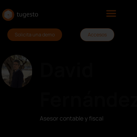
Solicita una demo
Accesos
David
Fernánde
Asesor contable y fiscal