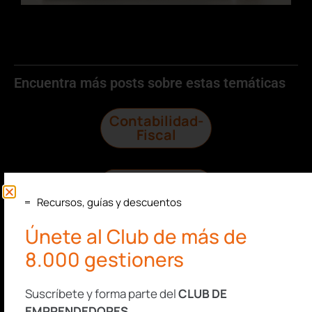
Encuentra más posts sobre estas temáticas
Contabilidad-
Fiscal
Laboral
Recursos, guías y descuentos
Impagos
Únete al Club de más de
8.000 gestioners
Consultas
Legales
Suscríbete y forma parte del
CLUB DE
EMPRENDEDORES