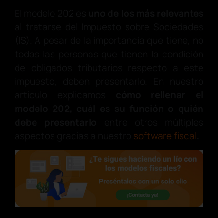
El modelo 202 es
uno de los más relevantes
al tratarse del Impuesto sobre Sociedades
(IS). A pesar de la importancia que tiene, no
todas las personas que tienen la condición
de obligados tributarios respecto a este
impuesto, deben presentarlo. En nuestro
artículo explicamos
cómo rellenar el
modelo 202, cuál es su función o quién
debe presentarlo
entre otros múltiples
aspectos gracias a nuestro
software fiscal
.