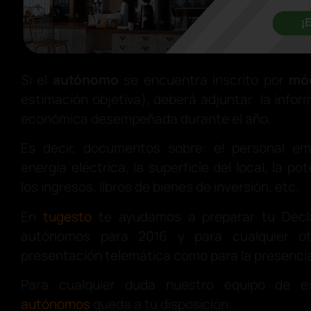
Si el
autónomo
se encuentra inscrito por
mó
estimación objetiva), deberá adjuntar la infor
económica desempeñada durante el año.
Es decir, documentos sobre: el personal e
energía eléctrica, la superficie del local, la pot
los ingresos, libros de bienes de inversión, etc.
En
tugesto
te ayudamos a preparar tu Decl
autónomos para 2016 y para cualquier o
presentación telemática como para la presencia
Para cualquier duda nuestro equipo de e
autónomos
queda a tu disposición.