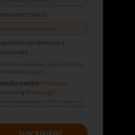
rreo electrónico
eptación de términos y
ndiciones
Confirmo que he leído y acepto la Política
Privacidad de tugesto.
nsulta nuestra
Política de
ivacidad
y
Aviso Legal
.
ste sitio está protegido por reCAPTCHA y se aplican la
ítica de Privacidad
y los
Términos de Servicio
de Google.
SUSCRIBIRME