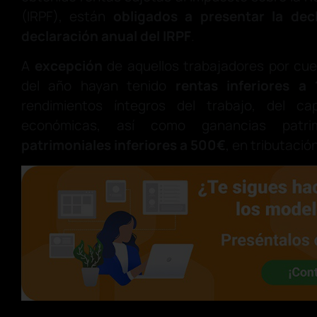
(IRPF), están
obligados a presentar la dec
declaración anual del IRPF
.
A
excepción
de aquellos trabajadores por cue
del año hayan tenido
rentas inferiores a
rendimientos íntegros del trabajo, del ca
económicas, así como ganancias patri
patrimoniales inferiores a 500€
, en tributació