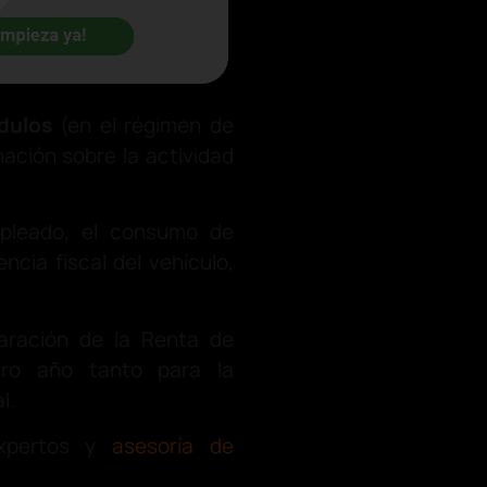
dulos
(en el régimen de
mación sobre la actividad
mpleado, el consumo de
encia fiscal del vehículo,
aración de la Renta de
tro año tanto para la
l.
xpertos y
asesoría de