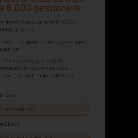
e 8.000 gestioners
críbete y forma parte del
CLUB DE
PRENDEDORES
Artículos, guías, recursos y consejos
expertos.
Promociones, publicidad e
formación
de todos los servicios
lacionados con tu emprendimiento.
ombre
ellidos