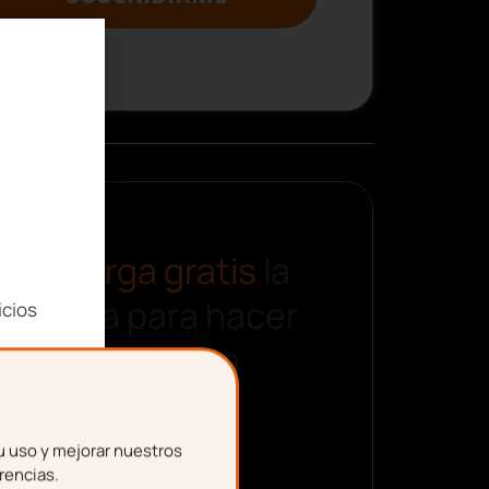
Descarga gratis
la
plantilla para hacer
icios
una nómina
u uso y mejorar nuestros
rencias.