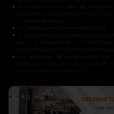
Si cuentan con un
plan de pensiones
documento que justifique lo que se ha
concepto del mismo.
Las
declaraciones trimestrales del IVA
.
Si se han efectuado
donaciones a organ
lucro, es necesario llevar el certificado 
aportado durante el año a dichas entidades
Las
escrituras de compraventa
. Solo
trabajador autónomo haya comprado o
inmuebles durante el año 2016.