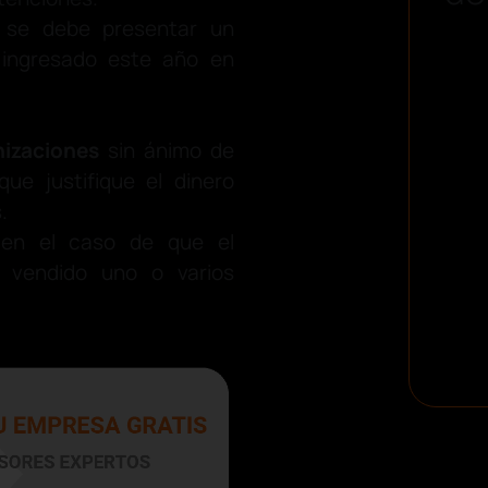
se debe presentar un
 ingresado este año en
izaciones
sin ánimo de
que justifique el dinero
.
 en el caso de que el
 vendido uno o varios