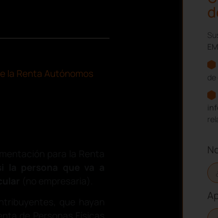
d
Sus
EM
 de la Renta Autónomos
de 
in
re
N
umentación para la Renta
i la persona que va a
cular
(no empresaria).
Ap
ntribuyentes, que hayan
enta de Personas Físicas