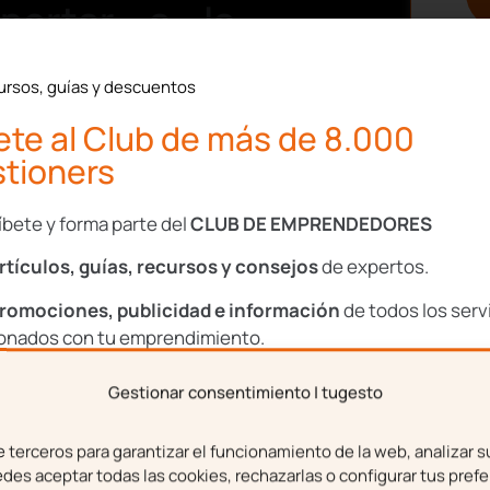
portar a la
ta Autónomos
ursos, guías y descuentos
te al Club de más de 8.000
tioners
e arrendamiento
íbete y forma parte del
CLUB DE EMPRENDEDORES
rtículos, guías, recursos y consejos
de expertos.
romociones, publicidad e información
de todos los serv
ionados con tu emprendimiento.
Gestionar consentimiento | tugesto
bre
Apellidos
terceros para garantizar el funcionamiento de la web, analizar s
es aceptar todas las cookies, rechazarlas o configurar tus prefe