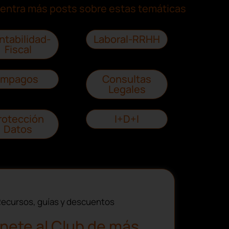
entra más posts sobre estas temáticas
ntabilidad-
Laboral-RRHH
Fiscal
Impagos
Consultas
Legales
rotección
I+D+I
Datos
ecursos, guías y descuentos
nete al Club de más