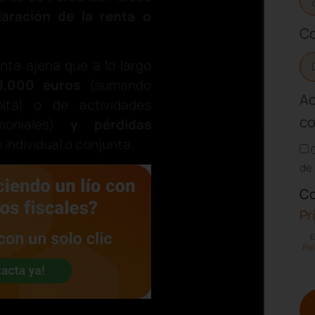
laración de la renta o
Co
nta ajena que a lo largo
 1.000 euros
(sumando
Ac
pital o de actividades
co
moniales)
y pérdidas
n individual o conjunta.
de 
Co
Pr
E
Pol