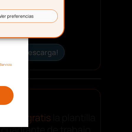
Ver preferencias
¡Descarga!
Servicio
carga gratis
la plantilla
 cuadrante de trabajo