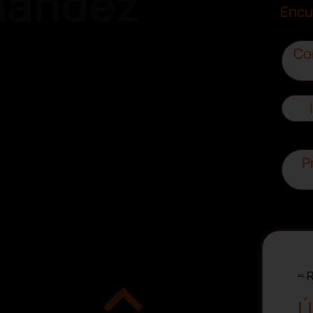
nández
Encu
Co
P
R
Ú