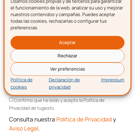
Usamos cookies propias y de terceros para garantizar
Nombre
todos los servicios relacionados con tu
el funcionamiento de la web, analizar su uso y mejorar
emprendimiento.
nuestros contenidos y campañas. Puedes aceptar
todas las cookies, rechazarlas o configurar tus
preferencias.
Nombre
Apellidos
Aceptar
Rechazar
Apellidos
Correo electrónico
Ver preferencias
Política de
Declaración de
Impressum
cookies
privacidad
Correo electrónico
Aceptación de términos y condiciones
Confirmo que he leído y acepto la Política de
Privacidad de tugesto.
Aceptación de términos y
Consulta nuestra
Política de Privacidad
y
condiciones
Aviso Legal
.