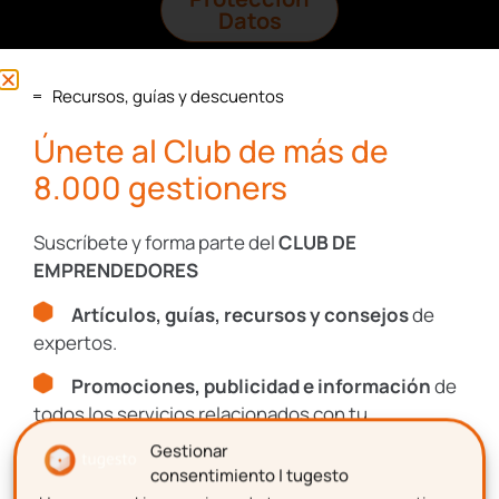
Datos
I+D+I
Recursos, guías y descuentos
Únete al Club de más de
8.000 gestioners
Recursos, guías y descuentos
Suscríbete y forma parte del
CLUB DE
Únete al Club de más de
EMPRENDEDORES
8.000 gestioners
Artículos, guías, recursos y consejos
de
expertos.
Suscríbete y forma parte del
CLUB DE
EMPRENDEDORES
Promociones, publicidad e información
de
todos los servicios relacionados con tu
Artículos, guías, recursos y consejos
de
emprendimiento.
expertos.
Gestionar
consentimiento | tugesto
Promociones, publicidad e información
de