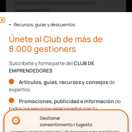
todos los servicios relacionados con tu
emprendimiento.
Recursos, guías y descuentos
Nombre
Únete al Club de más de
8.000 gestioners
Apellidos
Suscríbete y forma parte del
CLUB DE
EMPRENDEDORES
Artículos, guías, recursos y consejos
de
Correo electrónico
expertos.
Promociones, publicidad e información
de
todos los servicios relacionados con tu
Aceptación de términos y
emprendimiento.
Gestionar
condiciones
consentimiento | tugesto
Usamos cookies propias y de terceros para garantizar