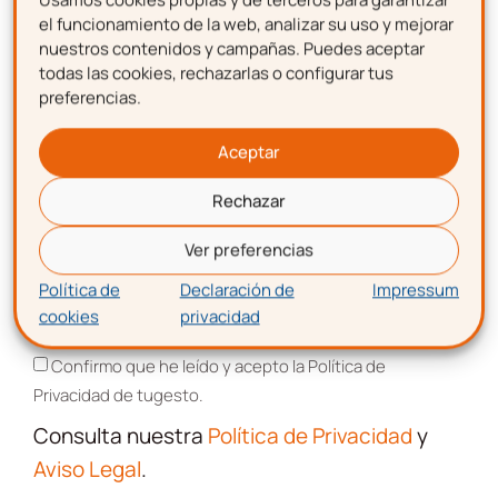
Confirmo que he leído y acepto la Política de
Nombre
el funcionamiento de la web, analizar su uso y mejorar
Privacidad de tugesto.
nuestros contenidos y campañas. Puedes aceptar
Consulta nuestra
Política de Privacidad
todas las cookies, rechazarlas o configurar tus
preferencias.
y
Aviso Legal
.
Apellidos
Este sitio está protegido por reCAPTCHA y se aplican la
Política de
Aceptar
Privacidad
y los
Términos de Servicio
de Google.
Rechazar
Correo electrónico
Ver preferencias
SUSCRIBIRME
Política de
Declaración de
Impressum
cookies
privacidad
Aceptación de términos y condiciones
Confirmo que he leído y acepto la Política de
Privacidad de tugesto.
Consulta nuestra
Política de Privacidad
y
Aviso Legal
.