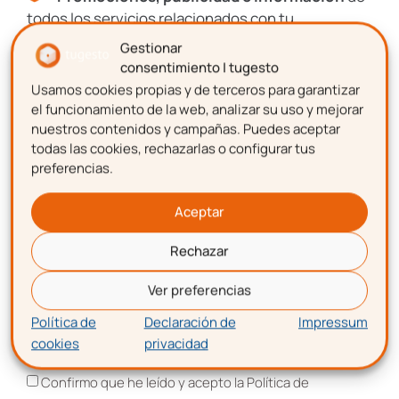
8.000 gestioners
todos los servicios relacionados con tu
emprendimiento.
Gestionar
Suscríbete y forma parte del
CLUB DE
consentimiento | tugesto
EMPRENDEDORES
Usamos cookies propias y de terceros para garantizar
Nombre
el funcionamiento de la web, analizar su uso y mejorar
Artículos, guías, recursos y consejos
de
nuestros contenidos y campañas. Puedes aceptar
expertos.
todas las cookies, rechazarlas o configurar tus
Promociones, publicidad e información
de
preferencias.
Apellidos
todos los servicios relacionados con tu
emprendimiento.
Aceptar
Rechazar
Correo electrónico
Nombre
Ver preferencias
Política de
Declaración de
Impressum
cookies
privacidad
Aceptación de términos y condiciones
Apellidos
Confirmo que he leído y acepto la Política de