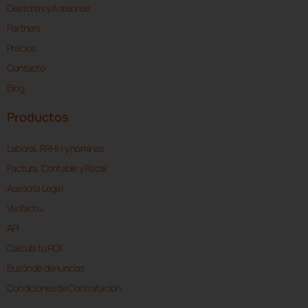
Gestorías y Asesorías
Partners
Precios
Contacto
Blog
Productos
Laboral, RRHH y nóminas
Factura, Contable y Fiscal
Asesoría Legal
Verifactu
API
Calcula tu ROI
Buzón de denuncias
Condiciones de Contratación