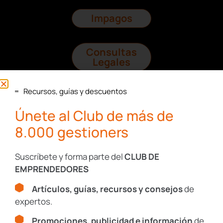
Impagos
Consultas
Legales
Recursos, guías y descuentos
Protección
Datos
Únete al Club de más de
8.000 gestioners
I+D+I
Suscríbete y forma parte del
CLUB DE
EMPRENDEDORES
Artículos, guías, recursos y consejos
de
Recursos, guías y descuentos
expertos.
Únete al Club de más de
Promociones, publicidad e información
de