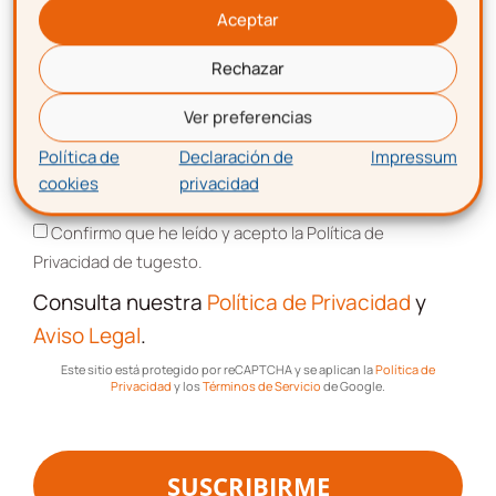
mismo grupo, si el destinatario hubiese
Aceptar
otorgado previamente su consentimiento
informado.
Rechazar
Correo electrónico
No puedes llamar a tus ex
Ver preferencias
clientes para realizar
Política de
Declaración de
Impressum
llamadas comerciales
cookies
privacidad
Aceptación de términos y condiciones
Confirmo que he leído y acepto la Política de
No puedes tratar los datos de tus ex
Privacidad de tugesto.
clientes para realizar llamadas con fines
Consulta nuestra
Política de Privacidad
y
comerciales (excepto, si tienes su
Aviso Legal
.
consentimiento)
Este sitio está protegido por reCAPTCHA y se aplican la
Política de
Puedes guardar los datos
Privacidad
y los
Términos de Servicio
de Google.
de las personas que se han
negado a recibir llamadas
SUSCRIBIRME