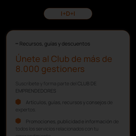
I+D+I
Recursos, guías y descuentos
Únete al Club de más de
8.000 gestioners
Suscríbete y forma parte del
CLUB DE
EMPRENDEDORES
Artículos, guías, recursos y consejos
de
expertos.
Promociones, publicidad e información
de
todos los servicios relacionados con tu
emprendimiento.