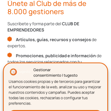
Únete al Club de más de
Si solicitase la
baja del tratamiento de sus
8.000 gestioners
datos
debes proceder a la misma dentro de
dicho plazo cancelando todos los datos que
Suscríbete y forma parte del
CLUB DE
tengas sobre la misma o, de lo contrario,
EMPRENDEDORES
podría presentar una reclamación ante la
Artículos, guías, recursos y consejos
de
Agencia Española de Protección de Datos.
expertos.
Si perteneces a un grupo
Promociones, publicidad e información
de
empresarial sólo puedes
todos los servicios relacionados con tu
dirigirte a clientes de ese
emprendimiento.
Gestionar
consentimiento | tugesto
grupo
Usamos cookies propias y de terceros para garantizar
Nombre
el funcionamiento de la web, analizar su uso y mejorar
Si tu empresa pertenece a un grupo
nuestros contenidos y campañas. Puedes aceptar
empresarial, sólo puedes realizar llamadas
todas las cookies, rechazarlas o configurar tus
preferencias.
comerciales a los clientes de empresas del
Apellidos