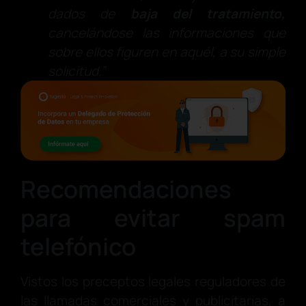
dados de
baja del tratamiento,
cancelándose las informaciones que
sobre ellos figuren en aquél, a su simple
solicitud.”
Recomendaciones
para evitar spam
telefónico
Vistos los preceptos legales reguladores de
las llamadas comerciales y publicitarias, a