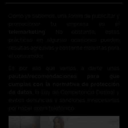
Como ya sabemos, una forma de publicitar y
promocionar tu empresa es el
telemarketing
. No obstante, estas
prácticas en algunas ocasiones pueden
resultas agresivas y bastante molestas para
el consumidor.
Es por ello que vamos a darte unas
pautas/recomendaciones para que
cumplas con la normativa de protección
de datos
, la Ley de Competencia Desleal y
evites denuncias y sanciones innecesarias
por hacer spam telefónico.