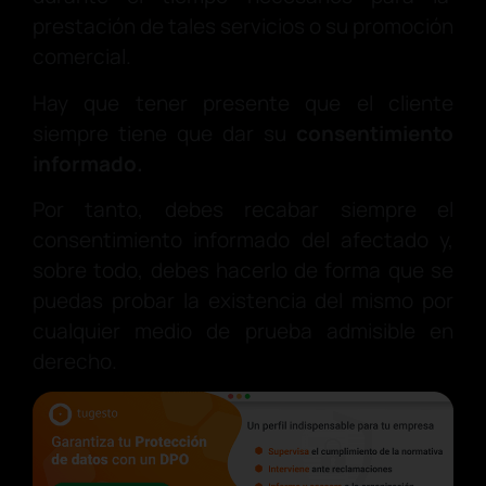
prestación de tales servicios o su promoción
comercial.
Hay que tener presente que el cliente
siempre tiene que dar su
consentimiento
informado.
Por tanto, debes recabar siempre el
consentimiento informado del afectado y,
sobre todo, debes hacerlo de forma que se
puedas probar la existencia del mismo por
cualquier medio de prueba admisible en
derecho.