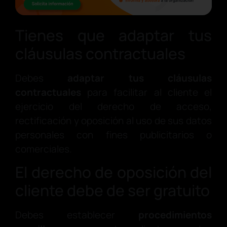
Tienes que adaptar tus
cláusulas contractuales
Debes
adaptar tus cláusulas
contractuales
para facilitar al cliente el
ejercicio del derecho de acceso,
rectificación y oposición al uso de sus datos
personales con fines publicitarios o
comerciales.
El derecho de oposición del
cliente debe de ser gratuito
Debes establecer
procedimientos