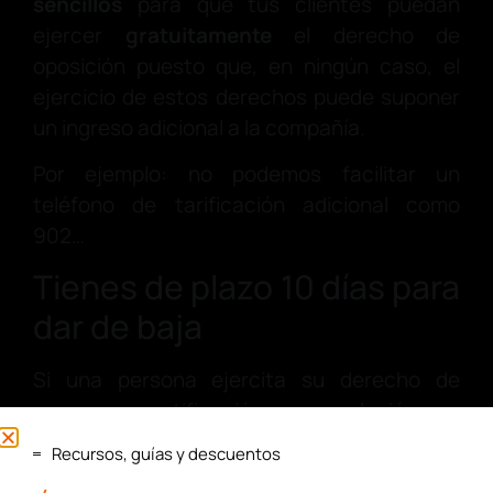
sencillos
para que tus clientes puedan
ejercer
gratuitamente
el derecho de
oposición puesto que, en ningún caso, el
ejercicio de estos derechos puede suponer
un ingreso adicional a la compañía.
Por ejemplo: no podemos facilitar un
teléfono de tarificación adicional como
902…
Tienes de plazo 10 días para
dar de baja
Si una persona ejercita su derecho de
acceso, rectificación, cancelación u
oposición mediante solicitud, debes
Recursos, guías y descuentos
contestar a la misma en el plazo de 10 días.