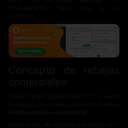
evitar las sanciones previstas por
incumplimiento? Toma nota, te los
contamos.
Concepto de rebajas
comerciales
Tras el cambio legislativo de 2012, la venta
en rebajas del comercio minorista introdujo
modificaciones a nivel estatal
.
Según la Ley, se entiende que existe venta