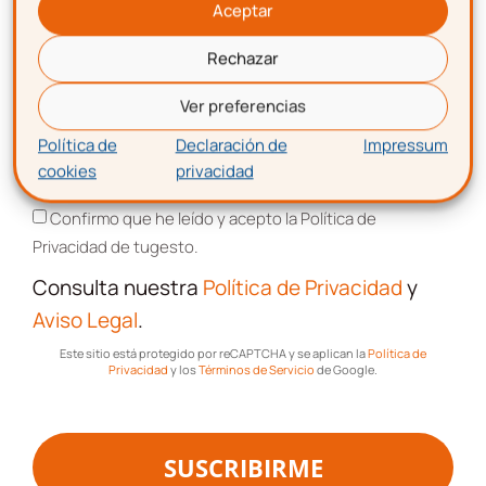
8.000 gestioners
Aceptar
Rechazar
Suscríbete y forma parte del
CLUB DE
Correo electrónico
EMPRENDEDORES
Ver preferencias
Artículos, guías, recursos y consejos
de
Política de
Declaración de
Impressum
expertos.
cookies
privacidad
Aceptación de términos y condiciones
Promociones, publicidad e información
de
Confirmo que he leído y acepto la Política de
todos los servicios relacionados con tu
Privacidad de tugesto.
emprendimiento.
Consulta nuestra
Política de Privacidad
y
Nombre
Aviso Legal
.
Este sitio está protegido por reCAPTCHA y se aplican la
Política de
Privacidad
y los
Términos de Servicio
de Google.
Apellidos
SUSCRIBIRME