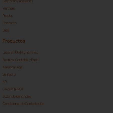
Gestorías y Asesorías
Partners
Precios
Contacto
Blog
Productos
Laboral, RRHH y nóminas
Factura, Contable y Fiscal
Asesoría Legal
Verifactu
API
Calcula tu ROI
Buzón de denuncias
Condiciones de Contratación