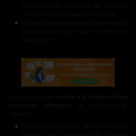
mayor interés comercial, de acuerdo
con el criterio de cada comerciante.
La duración de cada periodo de rebajas
la tiene que decidir cada comerciante
libremente.
Por otro lado,
en cuanto a la calidad de los
productos rebajados
se contempla lo
siguiente:
Los artículos objeto de la venta en
rebajas deben haber estado incluidos