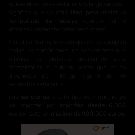
que acabamos de detallar a lo largo del post,
significa que ya está
listo para iniciar la
temporada de rebajas
cuando así lo
decidas libremente como propietario.
Por el contrario, si crees que no se cumplen
todas las condiciones, es conveniente que
ultimes los detalles necesarios para
formalizarlas si quieres evitar que se te
amoneste por infringir alguno de los
requisitos señalados.
Las
sanciones
a este tipo de infracciones
se imponen por importes
desde 6.000
euros
hasta un
máximo de 900.000 euros
.