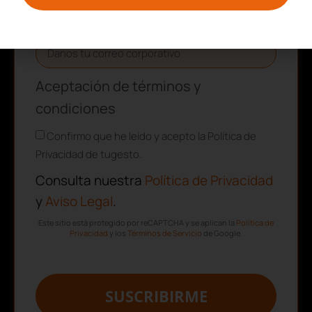
Correo electrónico
Aceptación de términos y
condiciones
Confirmo que he leído y acepto la Política de
Privacidad de tugesto.
Consulta nuestra
Política de Privacidad
y
Aviso Legal
.
Este sitio está protegido por reCAPTCHA y se aplican la
Política de
Privacidad
y los
Términos de Servicio
de Google.
SUSCRIBIRME