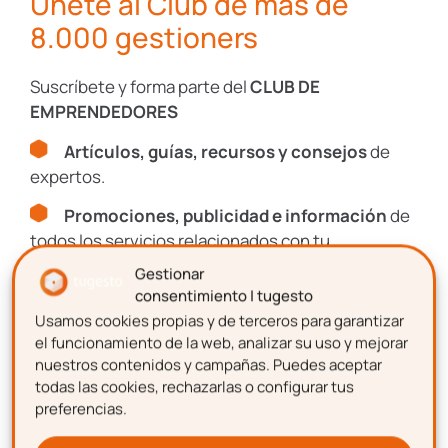
Únete al Club de más de
Impagos
8.000 gestioners
Suscríbete y forma parte del
CLUB DE
Consultas
EMPRENDEDORES
Legales
Artículos, guías, recursos y consejos
de
expertos.
Protección
Datos
Promociones, publicidad e información
de
todos los servicios relacionados con tu
emprendimiento.
I+D+I
Gestionar
consentimiento | tugesto
Usamos cookies propias y de terceros para garantizar
Nombre
el funcionamiento de la web, analizar su uso y mejorar
nuestros contenidos y campañas. Puedes aceptar
Recursos, guías y descuentos
todas las cookies, rechazarlas o configurar tus
preferencias.
Únete al Club de más de
Apellidos