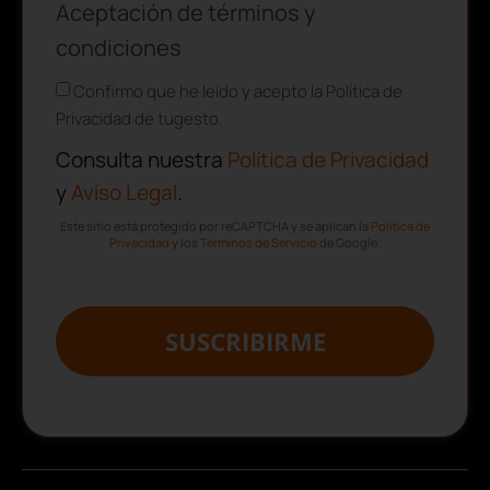
Aceptación de términos y
condiciones
Confirmo que he leído y acepto la Política de
Privacidad de tugesto.
Consulta nuestra
Política de Privacidad
y
Aviso Legal
.
Este sitio está protegido por reCAPTCHA y se aplican la
Política de
Privacidad
y los
Términos de Servicio
de Google.
SUSCRIBIRME