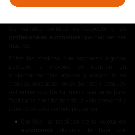
Otro de los asuntos que han creado mucho
interés y sobre el que se han manifestado
los partidos políticos es respecto a las
profesionales autónomas
que deciden ser
madres.
Entre las medidas que proponen algunos
partidos la mayoría se centran en
proporcionar más ayudas y apoyos a las
trabajadoras autónomas durante y después
del embarazo. De tal modo que sirva para
facilitar la conciliación de la vida personal y
laboral. En este sentido proponen:
Bonificar la totalidad de la
cuota de
autónomos
durante la baja por