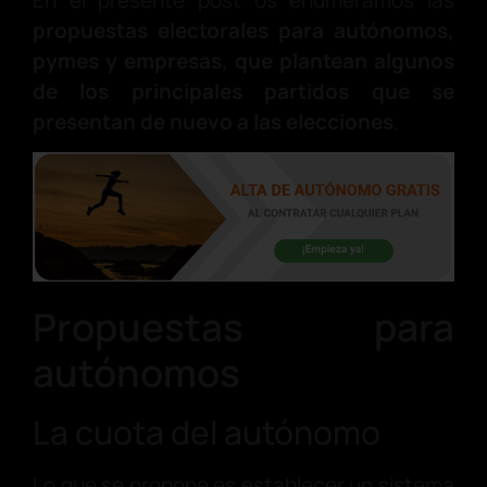
En el presente post os enumeramos las
propuestas electorales para autónomos,
pymes y empresas, que plantean algunos
de los principales partidos que se
presentan de nuevo a las elecciones
.
Propuestas para
autónomos
La cuota del autónomo
Lo que se propone es establecer un sistema