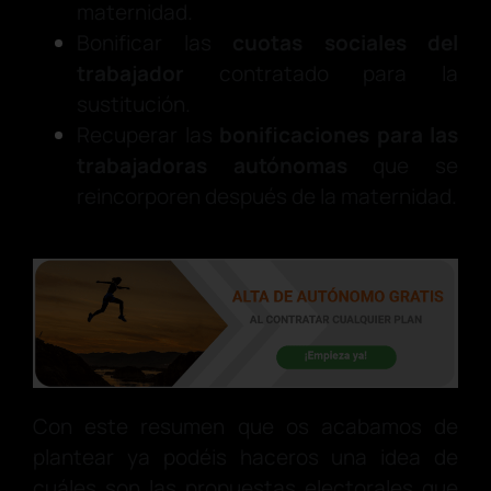
maternidad.
Bonificar las
cuotas sociales del
trabajador
contratado para la
sustitución.
Recuperar las
bonificaciones para las
trabajadoras autónomas
que se
reincorporen después de la maternidad.
Con este resumen que os acabamos de
plantear ya podéis haceros una idea de
cuáles son las propuestas electorales que