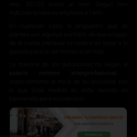
real, 267,03 euros al mes. Según han
indicado la idea es ampliarla a 1 año.
En cualquier caso, la propuesta que se
plantea por algunos partidos de que el pago
de la cuota mensual se realice en base a lo
ganado parece ser lo más acertado.
La mayoría de los autónomos no llegan al
salario mínimo interprofesional
,
especialmente al inicio de su actividad, por
lo que toda medida en este sentido es
bienvenida para el colectivo.