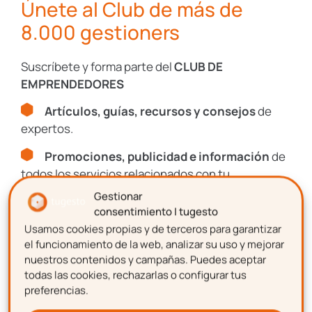
Únete al Club de más de
mercado
es que las empresas puedan
8.000 gestioners
desarrollar su actividad en un mercado
interior más amplio e integrado.
Suscríbete y forma parte del
CLUB DE
EMPRENDEDORES
Mayor financiación pública
y privada
Artículos, guías, recursos y consejos
de
expertos.
A la hora de
emprender un negocio
es
Promociones, publicidad e información
de
necesario realizar una inversión inicial que
todos los servicios relacionados con tu
muchas veces supone una traba para
emprendimiento.
Gestionar
aquellos que se proponen emprender.
consentimiento | tugesto
Usamos cookies propias y de terceros para garantizar
Nombre
Por este motivo, así como para solventar las
el funcionamiento de la web, analizar su uso y mejorar
situaciones de agobio y falta de liquidez en
nuestros contenidos y campañas. Puedes aceptar
periodos empresariales
, los partidos
todas las cookies, rechazarlas o configurar tus
preferencias.
políticos proponen algunas medidas como
Apellidos