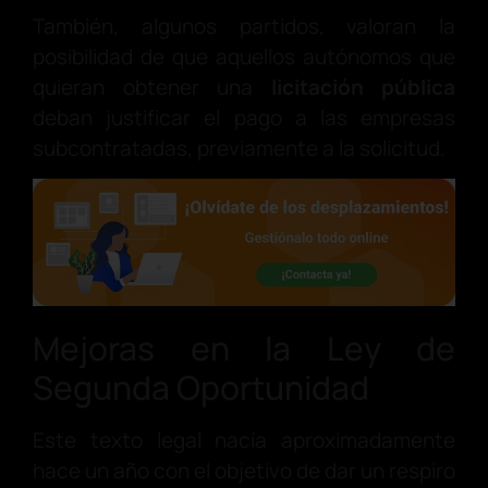
También, algunos partidos, valoran la
posibilidad de que aquellos autónomos que
quieran obtener una
licitación pública
deban justificar el pago a las empresas
subcontratadas, previamente a la solicitud.
Mejoras en la Ley de
Segunda Oportunidad
Este texto legal nacía aproximadamente
hace un año con el objetivo de dar un respiro