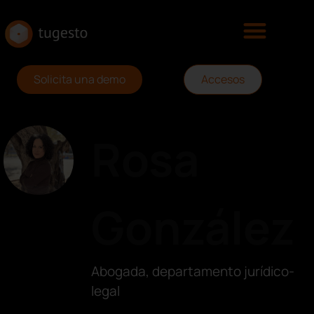
Solicita una demo
Accesos
Rosa
González
Abogada, departamento jurídico-
legal