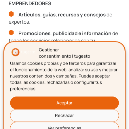
EMPRENDEDORES
Descarga gratis
la
Artículos, guías, recursos y consejos
de
plantilla para hacer una
expertos.
nómina
Promociones, publicidad e información
de
todos los servicios relacionados con tu
emprendimiento.
Gestionar
consentimiento | tugesto
Usamos cookies propias y de terceros para garantizar
Nombre
el funcionamiento de la web, analizar su uso y mejorar
nuestros contenidos y campañas. Puedes aceptar
todas las cookies, rechazarlas o configurar tus
preferencias.
Apellidos
Aceptar
Rechazar
Correo electrónico
¡Descarga!
Ver preferencias