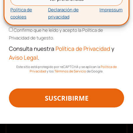
Política de
Declaración de
Impressum
cookies
privacidad
Aceptación de términos y condiciones
Confirmo que he leído y acepto la Política de
Privacidad de tugesto.
Descarga gratis
la plantilla
Consulta nuestra
Política de Privacidad
y
Aviso Legal
.
de cuadrante de trabajo
Este sitio está protegido por reCAPTCHA y se aplican la
Política de
Privacidad
y los
Términos de Servicio
de Google.
SUSCRIBIRME