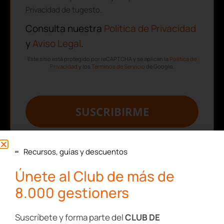
Privacidad de tugesto.
Consulta nuestra
Política de Privacidad
y
Aviso Legal
.
Este sitio está protegido por reCAPTCHA y se aplican la
Política de
Privacidad
y los
Términos de Servicio
de Google.
SUSCRIBIRME
Recursos, guías y descuentos
Únete al Club de más de
8.000 gestioners
Suscríbete y forma parte del
CLUB DE