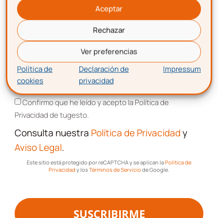
Encuentra más posts sobre estas temáticas
Aceptar
Contabilidad-
Rechazar
Correo electrónico
Fiscal
Ver preferencias
Política de
Declaración de
Impressum
Laboral
cookies
privacidad
Aceptación de términos y condiciones
Confirmo que he leído y acepto la Política de
Impagos
Privacidad de tugesto.
Consulta nuestra
Política de Privacidad
y
Consultas
Legales
Aviso Legal
.
Este sitio está protegido por reCAPTCHA y se aplican la
Política de
Privacidad
y los
Términos de Servicio
de Google.
Protección
Datos
SUSCRIBIRME