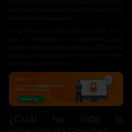
medios de comunicación españoles sobre la
eliminación de algunas de sus noticias de los
resultados de búsqueda.
A continuación puedes leer un post en el
que ya tratamos, y te adelantamos, que
Google había sido sancionado en 2014 por la
AEPD, por incumplir la normativa en materia
de protección de datos.
¿Cuál ha sido la
reacción de Google?