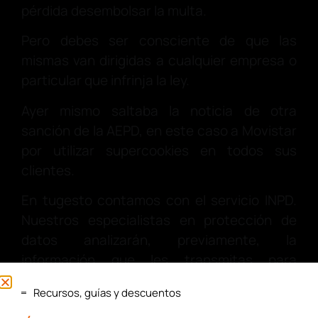
pérdida desembolsar la multa.
Pero debes ser consciente de que las
mismas van dirigidas a cualquier empresa o
particular que infrinja la ley.
Ayer mismo saltaba la noticia de otra
sanción de la AEPD, en este caso a Movistar
por utilizar supercookies en todos sus
clientes.
En tugesto contamos con el servicio INPD.
Nuestros especialistas en protección de
datos analizarán, previamente, la
información que les transmitas para
conocer qué nivel de adaptación a la LOPD
Recursos, guías y descuentos
necesita tu empresa.