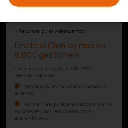
I+D+I
Recursos, guías y descuentos
Únete al Club de más de
8.000 gestioners
Suscríbete y forma parte del
CLUB DE
EMPRENDEDORES
Artículos, guías, recursos y consejos
de
expertos.
Promociones, publicidad e información
de
todos los servicios relacionados con tu
emprendimiento.