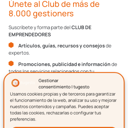
Únete al Club de más de
Tras adecuarla a la normativa, tu solo
8.000 gestioners
tendrás que comunicar las novedades al
equipo y nosotros nos ocuparemos de todo
Suscríbete y forma parte del
CLUB DE
lo demás.
EMPRENDEDORES
Artículos, guías, recursos y consejos
de
expertos.
Promociones, publicidad e información
de
todos los servicios relacionados con tu
emprendimiento.
Gestionar
consentimiento | tugesto
Usamos cookies propias y de terceros para garantizar
Nombre
el funcionamiento de la web, analizar su uso y mejorar
nuestros contenidos y campañas. Puedes aceptar
todas las cookies, rechazarlas o configurar tus
preferencias.
Apellidos