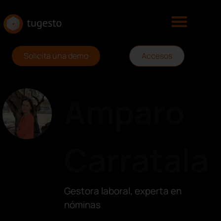
Solicita una demo
Accesos
Amparo
Carratala
Gestora laboral, experta en
nóminas