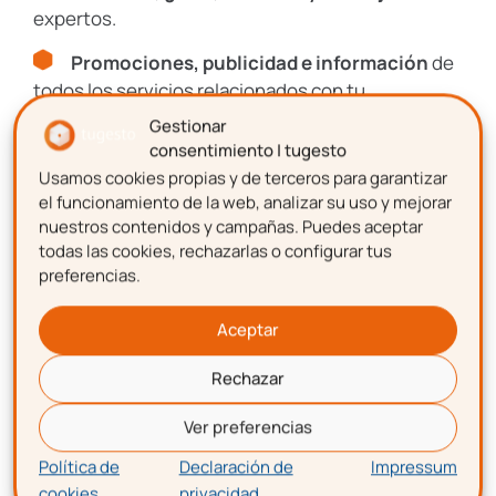
Recursos, guías y descuentos
expertos.
Promociones, publicidad e información
de
Únete al Club de más de
todos los servicios relacionados con tu
8.000 gestioners
emprendimiento.
Gestionar
consentimiento | tugesto
Suscríbete y forma parte del
CLUB DE
Usamos cookies propias y de terceros para garantizar
Nombre
EMPRENDEDORES
el funcionamiento de la web, analizar su uso y mejorar
nuestros contenidos y campañas. Puedes aceptar
Artículos, guías, recursos y consejos
de
todas las cookies, rechazarlas o configurar tus
expertos.
preferencias.
Apellidos
Promociones, publicidad e información
de
todos los servicios relacionados con tu
Aceptar
emprendimiento.
Rechazar
Correo electrónico
Nombre
Ver preferencias
Política de
Declaración de
Impressum
cookies
privacidad