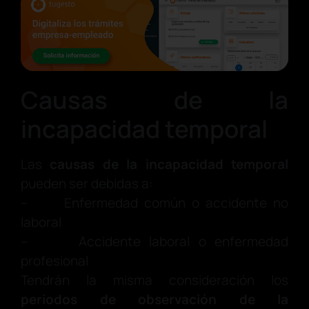
Causas de la
incapacidad temporal
Las
causas de la incapacidad temporal
pueden ser debidas a:
– Enfermedad común o accidente no
laboral
– Accidente laboral o enfermedad
profesional
Tendrán la misma consideración los
periodos de observación de la