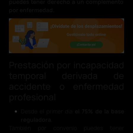
puedes tener derecho a un complemento
por enfermedad.
Prestación por incapacidad
temporal derivada de
accidente o enfermedad
profesional
Desde el primer día
el 75% de la base
reguladora
.
También por convenio puedes tener