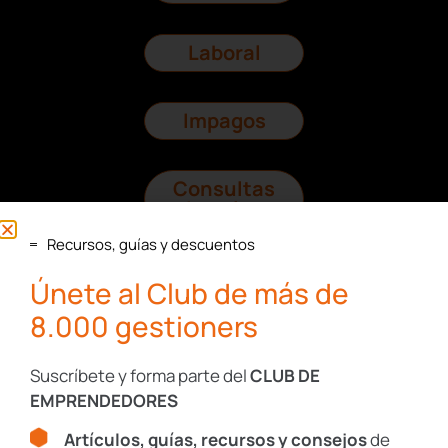
Laboral
Impagos
Consultas
Legales
Recursos, guías y descuentos
Protección
Únete al Club de más de
Datos
8.000 gestioners
I+D+I
Suscríbete y forma parte del
CLUB DE
EMPRENDEDORES
Artículos, guías, recursos y consejos
de