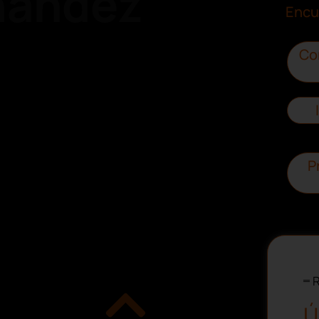
nández
Encu
Co
P
R
Ú