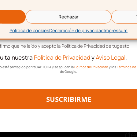
eo electrónico
Rechazar
Política de cookies
Declaración de privacidad
Impressum
tación de términos y condiciones
irmo que he leído y acepto la Política de Privacidad de tugesto.
: Contrato
ulta nuestra
Política de Privacidad
y
Aviso Legal
.
tio está protegido por reCAPTCHA y se aplican la
Política de Privacidad
y los
Términos de 
de Google.
SUSCRIBIRME
ablecer límites de tiempo
ornada completa, parcial o
Des
de