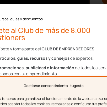
hecho público la
guía de
ursos, guías y descuentos
 contratación de nuevos
te al Club de más de 8.000
mportante que sepas
las
tioners
ue pueda presentar cada
Todo para no incurrir así
íbete y forma parte del
CLUB DE EMPRENDEDORES
rtículos, guías, recursos y consejos
de expertos.
 modelos de contratos
el contrato indefinido,
romociones, publicidad e información
de todos los serv
ionados con tu emprendimiento.
en prácticas y te vamos
las. ¡Todo un manual de
Gestionar consentimiento | tugesto
bre
Apellidos
terceros para garantizar el funcionamiento de la web, analizar s
es aceptar todas las cookies, rechazarlas o configurar tus prefe