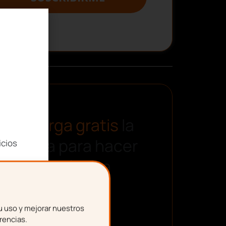
Descarga gratis
la
plantilla para hacer
icios
una nómina
u uso y mejorar nuestros
rencias.