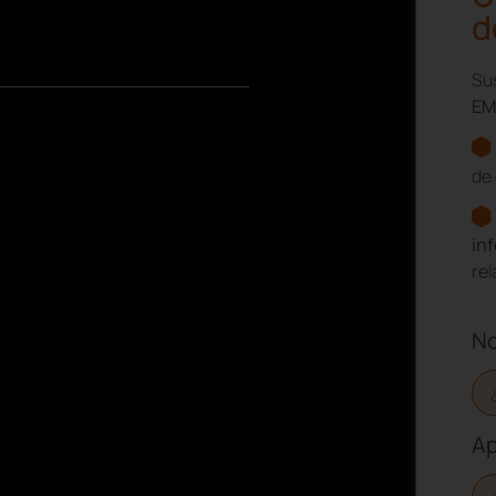
d
Sus
EM
de 
in
re
N
Ap