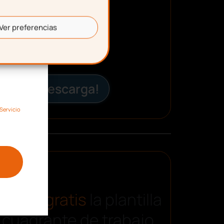
Ver preferencias
¡Descarga!
Servicio
carga gratis
la plantilla
 cuadrante de trabajo