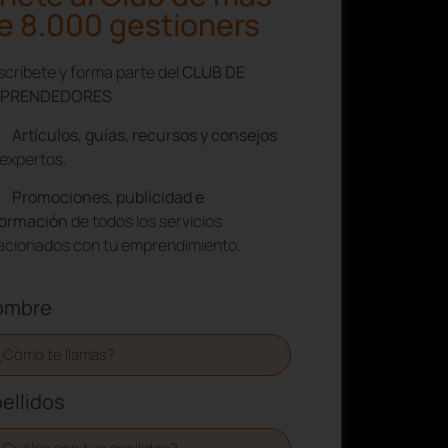
e 8.000 gestioners
críbete y forma parte del
CLUB DE
PRENDEDORES
Artículos, guías, recursos y consejos
expertos.
Promociones, publicidad e
formación
de todos los servicios
lacionados con tu emprendimiento.
ombre
ellidos