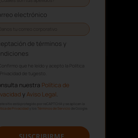
rreo electrónico
eptación de términos y
ndiciones
Confirmo que he leído y acepto la Política
Privacidad de tugesto.
nsulta nuestra
Política de
ivacidad
y
Aviso Legal
.
ste sitio está protegido por reCAPTCHA y se aplican la
ítica de Privacidad
y los
Términos de Servicio
de Google.
SUSCRIBIRME