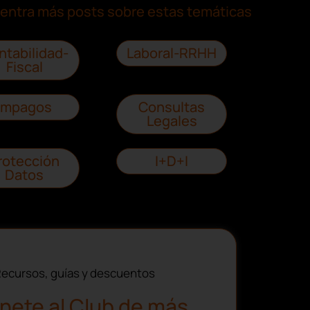
entra más posts sobre estas temáticas
ntabilidad-
Laboral-RRHH
Fiscal
Impagos
Consultas
Legales
rotección
I+D+I
Datos
ecursos, guías y descuentos
nete al Club de más