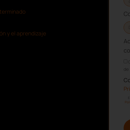
eterminado
Co
ón y el aprendizaje
Ac
co
de 
Co
Pr
E
Pol