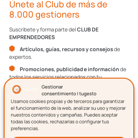
compra, y reducción de la jornada los
Únete al Club de más de
viernes para conseguir una mejor
8.000 gestioners
conciliación de la vida familiar.
Suscríbete y forma parte del
CLUB DE
El experimento que llevó a cabo el banco
EMPRENDEDORES
Santander en España para
aplicar la
flexibilización de horarios y del trabajo
Artículos, guías, recursos y consejos
de
expertos.
como estrategia para mejorar la
productividad
de sus trabajadores
Promociones, publicidad e información
de
funcionó.
todos los servicios relacionados con tu
emprendimiento.
Gestionar
La empresa no solamente notó los
consentimiento | tugesto
resultados en los primeros meses de su
Usamos cookies propias y de terceros para garantizar
Nombre
aplicación sino que siguió en la tesis
el funcionamiento de la web, analizar su uso y mejorar
mejorando otros aspectos de la vida de los
nuestros contenidos y campañas. Puedes aceptar
todas las cookies, rechazarlas o configurar tus
empleados. Por ejemplo, aquellos que más
preferencias.
se esforzaron en épocas de mucho trabajo
Apellidos