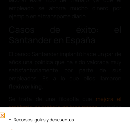
empleado se ahorra mucho dinero por
ejemplo en el transporte diario.
Casos de éxito: el
Santander en España
El banco Santander implantó hace un par de
años una política que ha sido valorada muy
satisfactoriamente por parte de sus
empleados. Es a lo que ellos llamaron
flexiworking
.
Se trata de una filosofía que
mejora el
ambiente de trabajo en tres pasos
:
horarios
adaptados a las necesidades del trabajador,
Recursos, guías y descuentos
vacaciones flexibles con posibilidad de