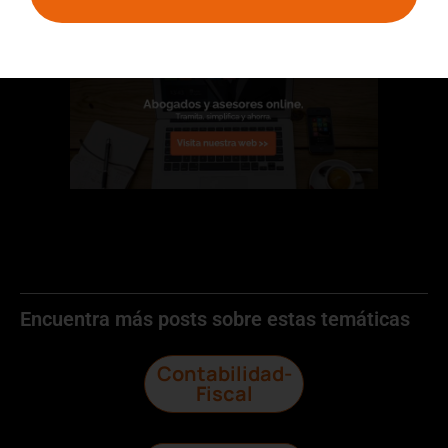
disposición para cualquier cuestión que
pueda surgir.
Encuentra más posts sobre estas temáticas
Contabilidad-
Fiscal