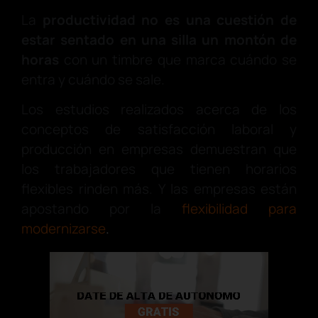
La
productividad no es una cuestión de
estar sentado en una silla un montón de
horas
con un timbre que marca cuándo se
entra y cuándo se sale.
Los estudios realizados acerca de los
conceptos de satisfacción laboral y
producción en empresas demuestran que
los trabajadores que tienen horarios
flexibles rinden más. Y las empresas están
apostando por la
flexibilidad para
modernizarse
.