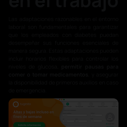
en el trabajo
Las adaptaciones razonables en el entorno
laboral son fundamentales para garantizar
que los empleados con diabetes puedan
desempeñar sus funciones esenciales de
manera segura. Estas adaptaciones pueden
incluir horarios flexibles para controlar los
niveles de glucosa,
permitir pausas para
comer o tomar medicamentos
, y asegurar
la disponibilidad de primeros auxilios en caso
de emergencia.