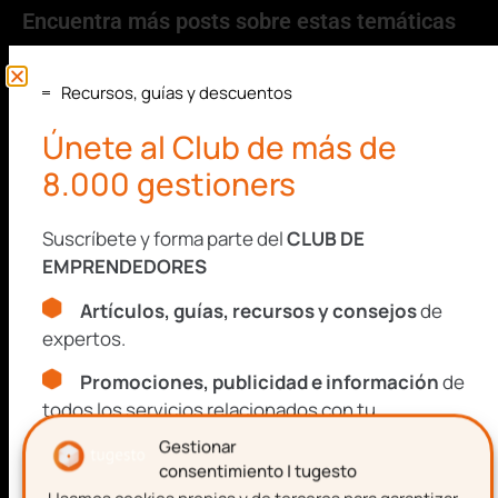
Encuentra más posts sobre estas temáticas
Contabilidad-
Recursos, guías y descuentos
Fiscal
Únete al Club de más de
8.000 gestioners
Laboral
Suscríbete y forma parte del
CLUB DE
Impagos
EMPRENDEDORES
Artículos, guías, recursos y consejos
de
Consultas
expertos.
Legales
Promociones, publicidad e información
de
todos los servicios relacionados con tu
Protección
emprendimiento.
Gestionar
Datos
consentimiento | tugesto