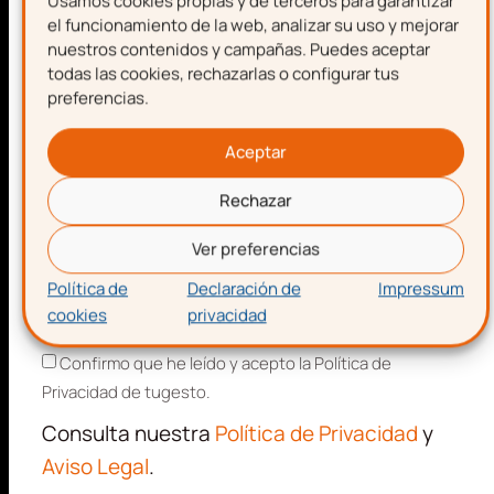
Usamos cookies propias y de terceros para garantizar
Nombre
I+D+I
el funcionamiento de la web, analizar su uso y mejorar
nuestros contenidos y campañas. Puedes aceptar
todas las cookies, rechazarlas o configurar tus
preferencias.
Apellidos
Recursos, guías y descuentos
Aceptar
Únete al Club de más de
Rechazar
Correo electrónico
8.000 gestioners
Ver preferencias
Suscríbete y forma parte del
CLUB DE
Política de
Declaración de
Impressum
EMPRENDEDORES
cookies
privacidad
Aceptación de términos y condiciones
Artículos, guías, recursos y consejos
de
Confirmo que he leído y acepto la Política de
expertos.
Privacidad de tugesto.
Promociones, publicidad e información
de
Consulta nuestra
Política de Privacidad
y
todos los servicios relacionados con tu
Aviso Legal
.
emprendimiento.