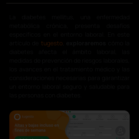
La diabetes mellitus, una enfermedad
metabólica crónica, presenta desafíos
específicos en el entorno laboral. En este
artículo de
tugesto
,
exploraremos
cómo la
diabetes afecta el ámbito laboral, las
medidas de prevención de riesgos laborales,
los avances en el tratamiento médico y las
consideraciones necesarias para garantizar
un entorno laboral seguro y saludable para
las personas con diabetes.