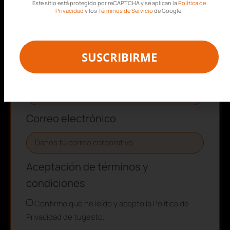
Este sitio está protegido por reCAPTCHA y se aplican la
Política de
Privacidad
y los
Términos de Servicio
de Google.
Nombre
SUSCRIBIRME
Apellidos
Correo electrónico
Aceptación de términos y
condiciones
Confirmo que he leído y acepto la Política de
Privacidad de tugesto.