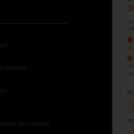
d
Sus
EM
ad?
de 
l
in
e reclamar
re
ios
N
Ap
ificado de correos y