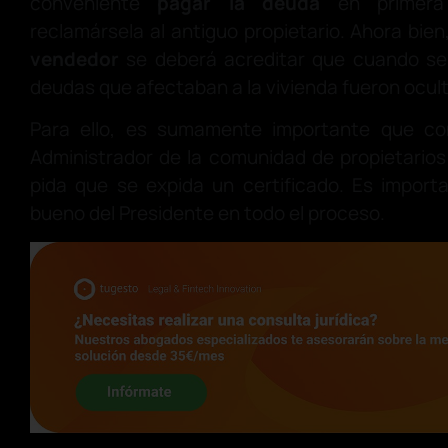
conveniente
pagar la deuda
en primera 
reclamársela al antiguo propietario. Ahora bien
vendedor
se deberá acreditar que cuando se
deudas que afectaban a la vivienda fueron ocul
Para ello, es sumamente importante que con
Administrador de la comunidad de propietarios
pida que se expida un certificado. Es import
bueno del Presidente en todo el proceso.