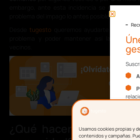
embargo, ante esta incidencia se debe tomar 
problema del impago lo antes posible.
Rec
Desde
tugesto
queremos ayudarte a solucion
Úne
problema y poder mantener así la armonía
ges
vecinos.
Suscr
A
P
relac
Nom
¿Qué hacer si un vecin
Usamos cookies propias y de 
contenidos y campañas. Pued