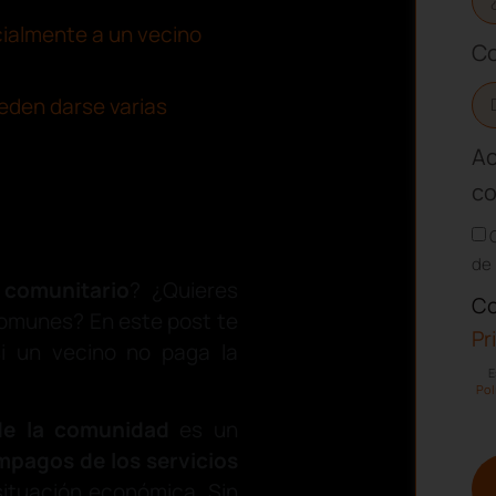
ialmente a un vecino
Co
eden darse varias
Ac
co
de 
comunitario
? ¿Quieres
Co
comunes? En este post te
Pr
i un vecino no paga la
E
Pol
e la comunidad
es un
mpagos de los servicios
situación económica. Sin