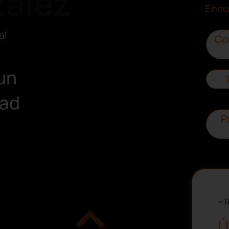
ález
Encu
al
Co
un
dad
P
R
Ú