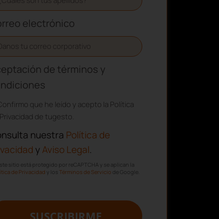
rreo electrónico
eptación de términos y
ndiciones
Confirmo que he leído y acepto la Política
Privacidad de tugesto.
nsulta nuestra
Política de
ivacidad
y
Aviso Legal
.
ste sitio está protegido por reCAPTCHA y se aplican la
ítica de Privacidad
y los
Términos de Servicio
de Google.
SUSCRIBIRME