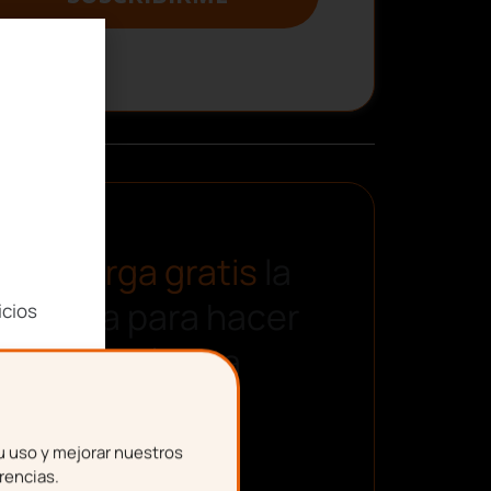
Descarga gratis
la
plantilla para hacer
icios
una nómina
u uso y mejorar nuestros
rencias.