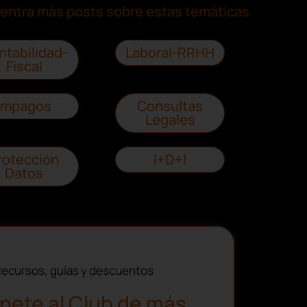
entra más posts sobre estas temáticas
ntabilidad-
Laboral-RRHH
Fiscal
Impagos
Consultas
Legales
rotección
I+D+I
Datos
ecursos, guías y descuentos
nete al Club de más