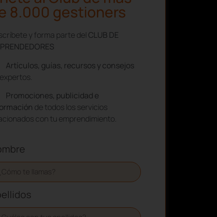
e 8.000 gestioners
críbete y forma parte del
CLUB DE
PRENDEDORES
Artículos, guías, recursos y consejos
expertos.
Promociones, publicidad e
formación
de todos los servicios
lacionados con tu emprendimiento.
ombre
ellidos