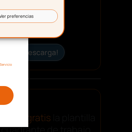
Ver preferencias
¡Descarga!
Servicio
carga gratis
la plantilla
 cuadrante de trabajo