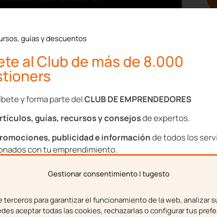
partido y solucionar el
ursos, guías y descuentos
ar de la mejor forma el
te al Club de más de 8.000
 entre la comunidad de
tioners
íbete y forma parte del
CLUB DE EMPRENDEDORES
rtículos, guías, recursos y consejos
de expertos.
romociones, publicidad e información
de todos los serv
ionados con tu emprendimiento.
Gestionar consentimiento | tugesto
bre
Apellidos
o no paga la
terceros para garantizar el funcionamiento de la web, analizar s
es aceptar todas las cookies, rechazarlas o configurar tus prefe