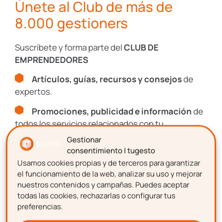
Únete al Club de más de
Por todo ello, desde este año las
empresas están obligadas a solicitar a SEPE
8.000 gestioners
la autorización para realizar este tipo de
contratos, lo que en consecuencia
retrasa
Suscríbete y forma parte del
CLUB DE
la contratación
.
EMPRENDEDORES
Artículos, guías, recursos y consejos
de
El SEPE tiene un
plazo de 30 días para la
expertos.
entrega de dicha autorización
. Si en ese
plazo la empresa no ha recibido la
Promociones, publicidad e información
de
autorización, se entiende como positivo y
todos los servicios relacionados con tu
puede formalizarse el contrato. Pero
emprendimiento.
Gestionar
durante este plazo, el empresario puede
consentimiento | tugesto
pensárselo 2 veces antes de hacer este tipo
Usamos cookies propias y de terceros para garantizar
Nombre
el funcionamiento de la web, analizar su uso y mejorar
de contrato.
nuestros contenidos y campañas. Puedes aceptar
todas las cookies, rechazarlas o configurar tus
Accediendo al siguiente este enlace puedes
preferencias.
solicitar la autorización previa a la
Apellidos