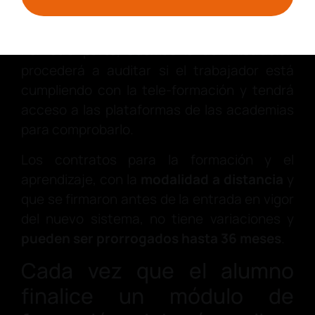
actividades de gestión administrativa,
comercio y marketing.
Por otra parte, además la administración
procederá a auditar si el trabajador está
cumpliendo con la tele-formación y tendrá
acceso a las plataformas de las academias
para comprobarlo.
Los contratos para la formación y el
aprendizaje, con la
modalidad a distancia
y
que se firmaron antes de la entrada en vigor
del nuevo sistema, no tiene variaciones y
pueden ser prorrogados hasta 36 meses
.
Cada vez que el alumno
finalice un módulo de