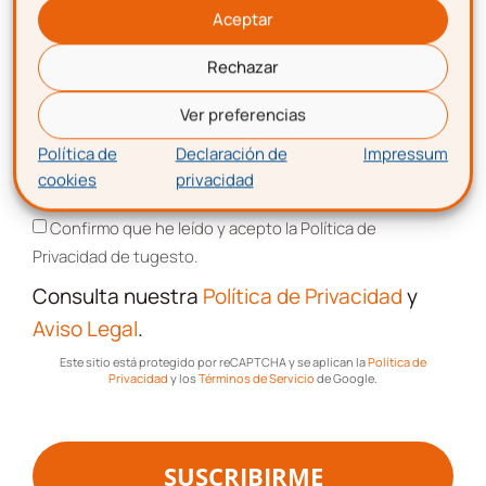
formalización del contrato para la formación
Aceptar
y el aprendizaje.
Rechazar
Se obliga a los centros que
Correo electrónico
Ver preferencias
imparten la formación a
Política de
Declaración de
Impressum
obtener nuevas
cookies
privacidad
Aceptación de términos y condiciones
acreditaciones para poder
Confirmo que he leído y acepto la Política de
impartir la modalidad de
Privacidad de tugesto.
tele-formación
Consulta nuestra
Política de Privacidad
y
Aviso Legal
.
Y existen muy pocos centros acreditados y
para muy pocas ocupaciones para la
Este sitio está protegido por reCAPTCHA y se aplican la
Política de
Privacidad
y los
Términos de Servicio
de Google.
obtención del Certificado Profesional, por
ahora las profesiones que sí pueden llegar a
tener tele-formación son, hostelería,
SUSCRIBIRME