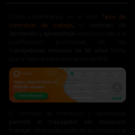
Cómo comentamos en el post
Tipos de
contratos de trabajo
,
el
contrato de
formación y aprendizaje
está enfocado a la
cualificación profesional de los
trabajadores menores de 30 años
hasta
que la tasa de paro descienda del 15%.
El contrato de formación y aprendizaje
permite al trabajador sin titulación
trabajar
, dedicando parte de su jornada a la