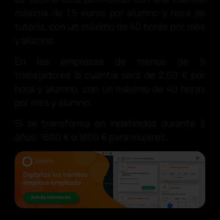
máxima de 1,5 euros por alumno y hora de
tutoría, con un máximo de 40 horas por mes
y alumno.
En las empresas de menos de 5
trabajadores la cuantía será de 2,00 € por
hora y alumno, con un máximo de 40 horas
por mes y alumno.
Si se transforma en indefinidos durante 3
años: 1500 € o 1800 € para mujeres.