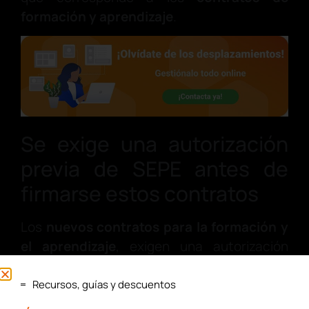
formación y aprendizaje
.
Se exige una autorización
previa de SEPE antes de
firmarse estos contratos
Los
nuevos contratos para la formación y
el aprendizaje
, exigen una autorización
previa del SEPE antes de poder firmarse y
formalizarse.
Recursos, guías y descuentos