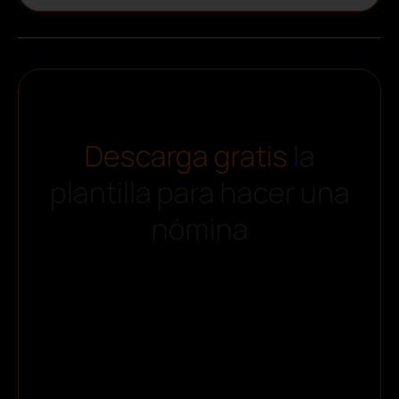
Descarga gratis
la
plantilla para hacer una
nómina