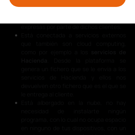
a los usuarios en su gran mayoría, ya
que estas responden a
implementaciones de solicitudes
expresas por parte de dichos clientes.
Está conectada a servicios externos
que también son cloud computing,
como por ejemplo a los
servicios de
Hacienda
. Desde la plataforma se
genera un fichero que se le envía a los
servicios de Hacienda y ellos nos
devuelven otro fichero que es el que se
le entrega al cliente.
Está albergado en la nube, no hay
necesidad de instalarte ningún
programa, con lo cual no ocupa espacio
en ninguno de tus dispositivos, con un