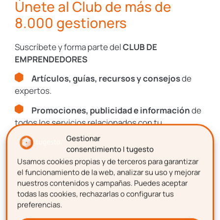
Únete al Club de más de
contra más usuarios compartan dicha
8.000 gestioners
infraestructura, peor funcionará a causa de
la sobrecarga en los servidores. Con lo cual,
Suscríbete y forma parte del
CLUB DE
es importante tener un buen esquema sobre
EMPRENDEDORES
la previsión de crecimiento de la
Artículos, guías, recursos y consejos
de
infraestructura para que los servicios que
expertos.
ofrezca dicha aplicación siempre
mantengan el mismo nivel de calidad.
Promociones, publicidad e información
de
todos los servicios relacionados con tu
tugesto, proveedor de
emprendimiento.
Gestionar
cloud computing
consentimiento | tugesto
Usamos cookies propias y de terceros para garantizar
Nombre
el funcionamiento de la web, analizar su uso y mejorar
tugesto
, entre otras de sus muchas
nuestros contenidos y campañas. Puedes aceptar
soluciones, provee muchas soluciones
todas las cookies, rechazarlas o configurar tus
preferencias.
online para la gestión del autónomo y pyme.
Apellidos