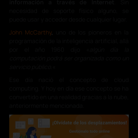
información a través de Internet
. Sin
necesidad de soporte físico alguno, se
puede usar y acceder desde cualquier lugar.
John McCarthy
,
uno de los pioneros en la
programación de la inteligencia artificial, allá
por el año 1960 dijo «
algún día la
computación podrá ser organizada como un
servicio público.
«
Ese día nació el concepto de cloud
computing. Y hoy en día ese concepto se ha
convertido en una realidad gracias a la nube,
anteriormente mencionada.