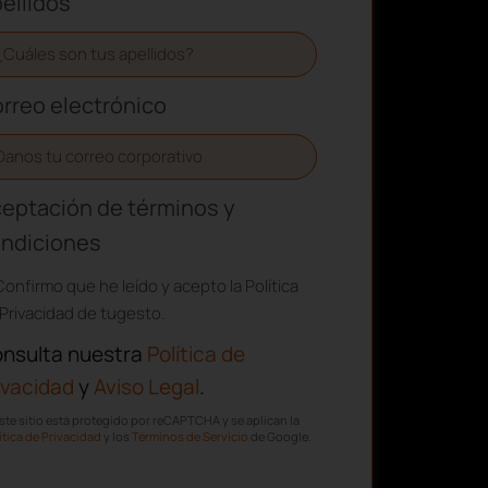
ellidos
rreo electrónico
eptación de términos y
ndiciones
Confirmo que he leído y acepto la Política
Privacidad de tugesto.
nsulta nuestra
Política de
ivacidad
y
Aviso Legal
.
ste sitio está protegido por reCAPTCHA y se aplican la
ítica de Privacidad
y los
Términos de Servicio
de Google.