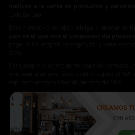
dedican a la venta de productos y servicios
toda Europa.
Esta normativa europea
obliga a abonar el t
país en el que vive el comprador del product
pagar el IVA del país de origen, tal y como se ha
2015.
Por ejemplo, si un residente español contrata un
empresa alemana, éste estará sujeto al IVA 
Impuesto de Valor Añadido alemán, del 19%.