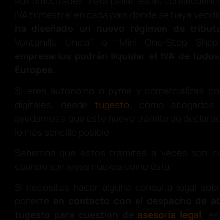
sus dificultades. Para paliar estas consecuenci
IVA trimestral en cada país donde se haya vendi
ha diseñado un nuevo régimen de tributa
Ventanilla Única” o “Mini One-Stop Sh
empresarios podrán liquidar el IVA de todos
Europea.
Si eres autónomo o pyme y comercializas co
digitales, desde
tugesto
, como abogados y
ayudamos a que este nuevo trámite de declaraci
lo más sencillo posible.
Sabemos que estos trámites a veces son co
cuando son leyes nuevas como ésta.
Si necesitas hacer alguna consulta legal sob
ponerte
en contacto con el despacho de a
tugesto para cuestión de
asesoría legal
, e