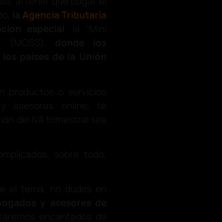
as, al tener que pagar el
do,
la
Agencia Tributaria
ción especial
, la “Mini
op” (MOSS),
donde los
 los países de la Unión
n productos o servicios
 asesores online, te
ón del IVA trimestral sea
mplicados, sobre todo,
re el tema, no dudes en
bogados y asesores de
staremos encantados de