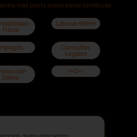
entra más posts sobre estas temáticas
ntabilidad-
Laboral-RRHH
Fiscal
Impagos
Consultas
Legales
rotección
I+D+I
Datos
ecursos, guías y descuentos