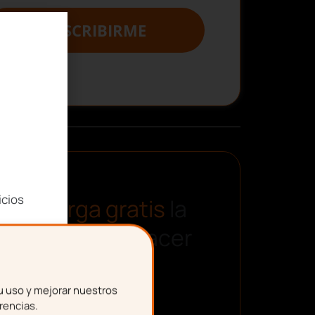
SUSCRIBIRME
icios
Descarga gratis
la
plantilla para hacer
una nómina
u uso y mejorar nuestros
rencias.