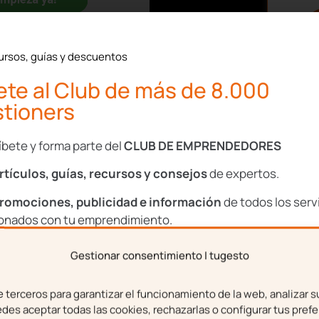
 o servicio
ursos, guías y descuentos
te al Club de más de 8.000
tioners
as empresas que tienen
íbete y forma parte del
CLUB DE EMPRENDEDORES
deben adaptarse a esta
rtículos, guías, recursos y consejos
de expertos.
itales los bienes físicos
romociones, publicidad e información
de todos los serv
servicios que se basan,
ionados con tu emprendimiento.
nformación y se proveen
Gestionar consentimiento | tugesto
 Además, la venta debe
bre
Apellidos
a mínima intervención
terceros para garantizar el funcionamiento de la web, analizar s
es aceptar todas las cookies, rechazarlas o configurar tus prefe