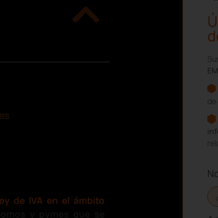
Ú
d
Sus
EM
de 
les
in
re
N
ey de IVA en el ámbito
nomos y pymes que se