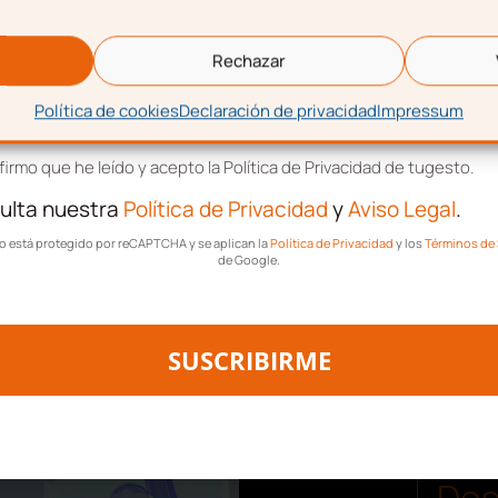
cios digitales
eo electrónico
Rechazar
argar, ebooks, imágenes,
escarga, cursos, software
Política de cookies
Declaración de privacidad
Impressum
tación de términos y condiciones
to o VoIP.
irmo que he leído y acepto la Política de Privacidad de tugesto.
ulta nuestra
Política de Privacidad
y
Aviso Legal
.
tar
poner en igualdad de
tio está protegido por reCAPTCHA y se aplican la
Política de Privacidad
y los
Términos de 
de Google.
que operan desde fuera
ue, las primeras podían
s del continente europeo
SUSCRIBIRME
de nuestras compañías.
Des