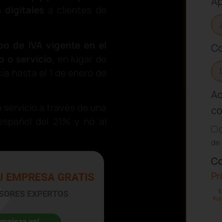
Ap
 digitales
a clientes de
ipo de IVA vigente en el
Co
o o servicio
, en lugar de
cía hasta el 1 de enero de
Ac
 servicio a través de una
co
español del 21% y no al
de 
Co
Pr
E
Pol