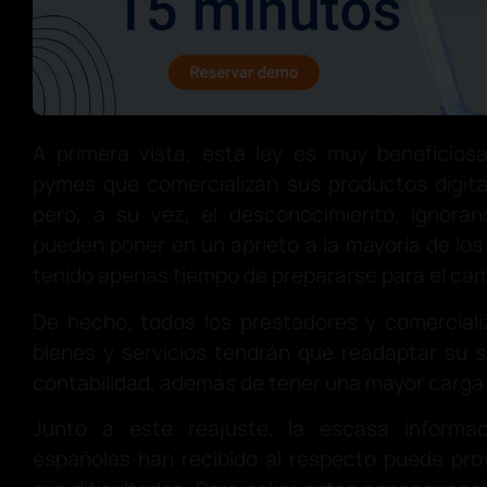
A primera vista, esta ley es muy beneficio
pymes que comercializan sus productos digita
pero, a su vez, el desconocimiento, ignoran
pueden poner en un aprieto a la mayoría de lo
tenido apenas tiempo de prepararse para el cam
De hecho, todos los prestadores y comerciali
bienes y servicios tendrán que readaptar su 
contabilidad, además de tener una mayor carga 
Junto a este reajuste, la escasa informa
españolas han recibido al respecto puede pr