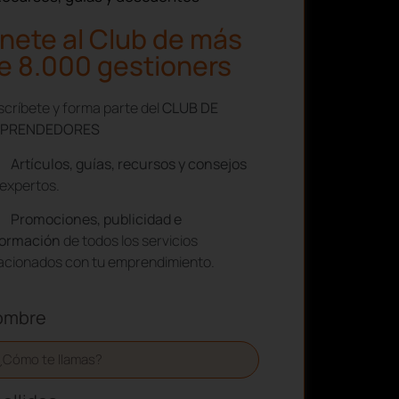
nete al Club de más
e 8.000 gestioners
críbete y forma parte del
CLUB DE
PRENDEDORES
Artículos, guías, recursos y consejos
expertos.
Promociones, publicidad e
formación
de todos los servicios
lacionados con tu emprendimiento.
ombre