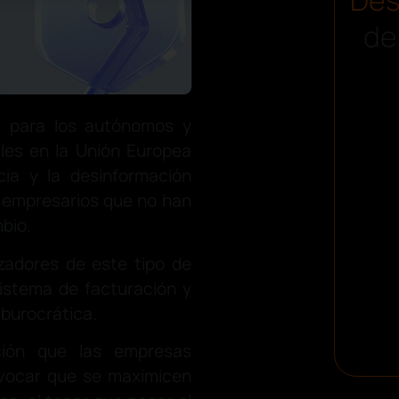
de
sa para los autónomos y
les en la Unión Europea
cia y la desinformación
s empresarios que no han
bio.
zadores de este tipo de
sistema de facturación y
burocrática.
ción que las empresas
ovocar que se maximicen