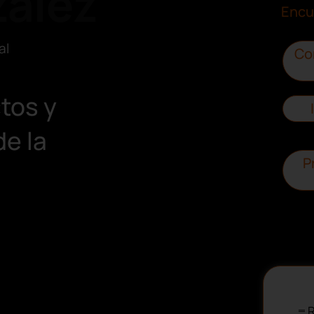
ález
Encu
al
Co
tos y
de la
P
R