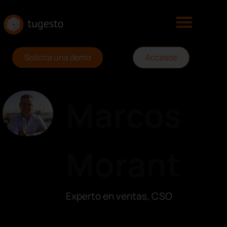
Solicita una demo
Accesos
Marcos
Morant
Experto en ventas, CSO