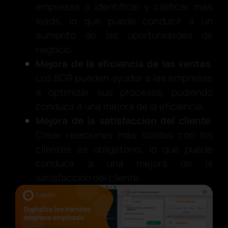
empresas a identificar y calificar más
leads, lo que puede conducir a un
aumento de las oportunidades de
negocio.
Mejora de la eficiencia de las ventas
.
Los BDR pueden ayudar a las empresas
a optimizar sus procesos, pudiendo
conducir a una mejora de la eficiencia.
Mejora de la satisfacción del cliente
.
Crear relaciones más sólidas con los
clientes es obligatorio, lo que puede
conducir a una mejora de la
satisfacción del cliente.