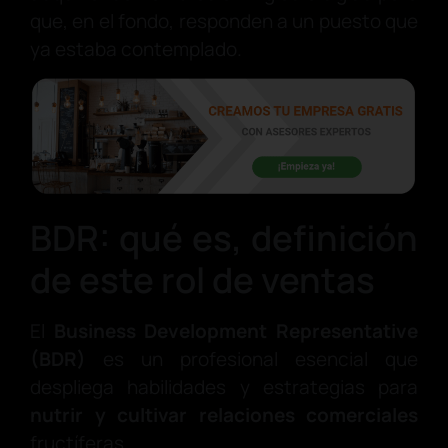
que, en el fondo, responden a un puesto que
ya estaba contemplado.
BDR: qué es, definición
de este rol de ventas
El
Business Development Representative
(BDR)
es un profesional esencial que
despliega habilidades y estrategias para
nutrir y cultivar relaciones comerciales
fructíferas.