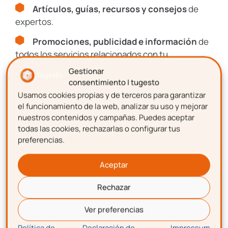
I+D+I
Artículos, guías, recursos y consejos
de
expertos.
Promociones, publicidad e información
de
Recursos, guías y descuentos
todos los servicios relacionados con tu
emprendimiento.
Gestionar
Únete al Club de más de
consentimiento | tugesto
8.000 gestioners
Usamos cookies propias y de terceros para garantizar
Nombre
el funcionamiento de la web, analizar su uso y mejorar
nuestros contenidos y campañas. Puedes aceptar
Suscríbete y forma parte del
CLUB DE
todas las cookies, rechazarlas o configurar tus
EMPRENDEDORES
preferencias.
Apellidos
Artículos, guías, recursos y consejos
de
expertos.
Aceptar
Promociones, publicidad e información
de
Rechazar
Correo electrónico
todos los servicios relacionados con tu
emprendimiento.
Ver preferencias
Política de
Declaración de
Impressum