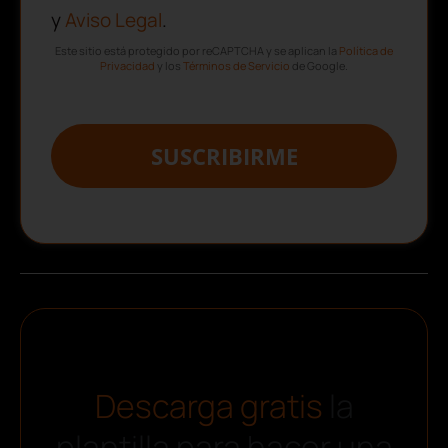
y
Aviso Legal
.
Este sitio está protegido por reCAPTCHA y se aplican la
Política de
Privacidad
y los
Términos de Servicio
de Google.
SUSCRIBIRME
Descarga gratis
la
plantilla para hacer una