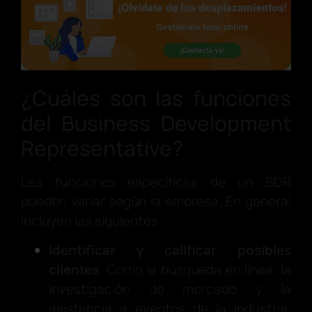
¿Cuáles son las funciones
del Business Development
Representative?
Las funciones específicas de un BDR
pueden variar según la empresa. En general
incluyen las siguientes:
Identificar y calificar posibles
clientes
. Como la búsqueda en línea, la
investigación de mercado y la
asistencia a eventos de la industria.