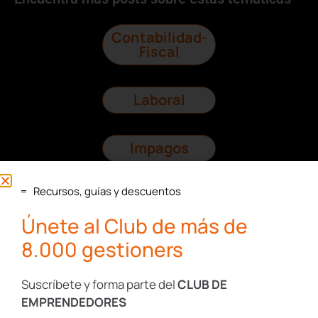
Contabilidad-
Fiscal
Laboral
Impagos
Recursos, guías y descuentos
Consultas
Legales
Únete al Club de más de
8.000 gestioners
Protección
Datos
Suscríbete y forma parte del
CLUB DE
EMPRENDEDORES