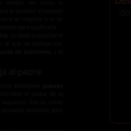
os meses, así como la
de
ará si durante el periodo
ierra el negocio o si se
ónomo para sustituirla.
ica
, se debe presentar el
 el que se realicen los
 cuota de autónomo
y el
ja al padre
a como autónoma
puedes
ernidad al padre de la
r supuesto. Eso sí, como
6 primeras semanas para
e baja las podéis repartir