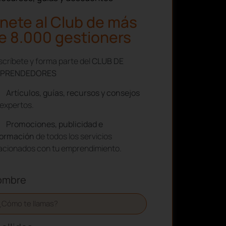
nete al Club de más
e 8.000 gestioners
críbete y forma parte del
CLUB DE
PRENDEDORES
Artículos, guías, recursos y consejos
expertos.
Promociones, publicidad e
formación
de todos los servicios
lacionados con tu emprendimiento.
ombre