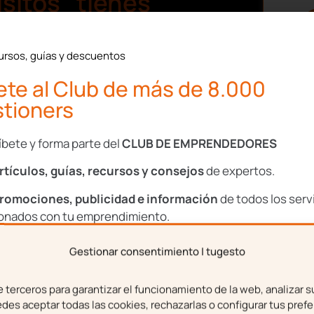
sitos tienes
 la baja por
ursos, guías y descuentos
te al Club de más de 8.000
 igual que las demás, a
tioners
ase de cotización
(no
íbete y forma parte del
CLUB DE EMPRENDEDORES
anterior a la baja por
rtículos, guías, recursos y consejos
de expertos.
 a una
trabajadora para
romociones, publicidad e información
de todos los serv
la trabajadora, como la
ionados con tu emprendimiento.
 100% durante el periodo
Gestionar consentimiento | tugesto
aternidad).
bre
Apellidos
d, las autónomas deberán
terceros para garantizar el funcionamiento de la web, analizar s
l
y con un periodo mínimo
es aceptar todas las cookies, rechazarlas o configurar tus prefe
 años o haber cotizado un