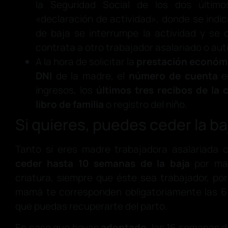
la Seguridad Social de los dos últim
«declaración de actividad», donde se indic
de baja se interrumpe la actividad y se c
contrata a otro trabajador asalariado o aut
A la hora de solicitar la
prestación económ
DNI
de la madre, el
número de cuenta
en
ingresos, los
últimos tres recibos de la
libro de familia
o registro del niño.
Si quieres, puedes ceder la ba
Tanto si eres madre trabajadora asalariad
ceder hasta 10 semanas de la baja
por mat
criatura, siempre que éste sea trabajador, po
mamá te corresponden obligatoriamente las 
que puedas recuperarte del parto.
En caso que hayas
adoptado
, las 16 semanas d