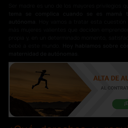
Ser madre es uno de los mayores privilegios q
tema se complica cuando se es mamá t
autónoma
. Hoy vamos a tratar esta cuestión
más mujeres valientes que deciden emprende
propia y, en un determinado momento, satisfa
bebé a este mundo.
Hoy hablamos sobre cómo
maternidad de autónomas
.