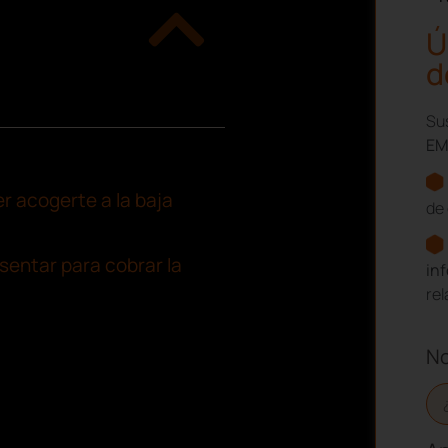
Ú
d
Sus
EM
r acogerte a la baja
de 
entar para cobrar la
in
re
N