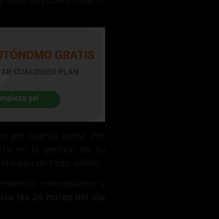
ra por cuenta ajena. Por
te en la gestión de tu
 lo mejor de todo, online.
amientos innecesarios y
ivo las 24 horas del día