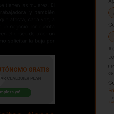
Ap
ue tienen las mujeres.
El
rabajadora y también
 que afecta, cada vez, a
Co
r un negocio por cuenta
cen el deseo de traer un
 solicitar la baja por
Ac
co
de 
Co
Pr
E
Pol