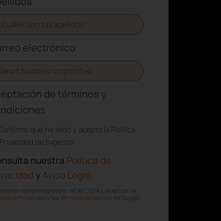
ellidos
rreo electrónico
eptación de términos y
ndiciones
Confirmo que he leído y acepto la Política
Privacidad de tugesto.
nsulta nuestra
Política de
ivacidad
y
Aviso Legal
.
ste sitio está protegido por reCAPTCHA y se aplican la
ítica de Privacidad
y los
Términos de Servicio
de Google.