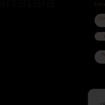
rratala
Encu
Co
P
R