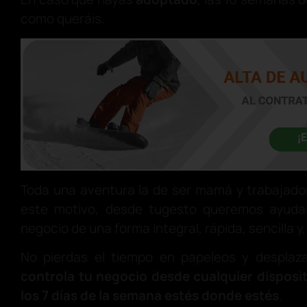
como queráis.
Toda una aventura la de ser mamá y trabajado
este motivo, desde tugesto queremos ayudar
negocio de una forma integral, rápida, sencilla y,
No pierdas el tiempo en papeleos y desplaz
controla tu negocio desde cualquier disposit
los 7 días de la semana estés donde estés
.