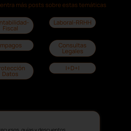
entra más posts sobre estas temáticas
ntabilidad-
Laboral-RRHH
Fiscal
Impagos
Consultas
Legales
rotección
I+D+I
Datos
ecursos, guías y descuentos