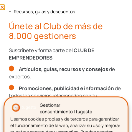
Recursos, guías y descuentos
Únete al Club de más de
Recursos, guías y descuentos
8.000 gestioners
Únete al Club de más de
8.000 gestioners
Suscríbete y forma parte del
CLUB DE
EMPRENDEDORES
Suscríbete y forma parte del
CLUB DE
Artículos, guías, recursos y consejos
de
EMPRENDEDORES
expertos.
Artículos, guías, recursos y consejos
de
Promociones, publicidad e información
de
expertos.
todos los servicios relacionados con tu
Promociones, publicidad e información
de
emprendimiento.
Gestionar
todos los servicios relacionados con tu
consentimiento | tugesto
emprendimiento.
Usamos cookies propias y de terceros para garantizar
Nombre
el funcionamiento de la web, analizar su uso y mejorar
nuestros contenidos y campañas. Puedes aceptar