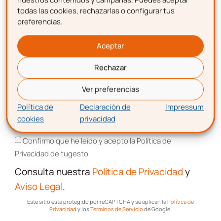
Nombre
todas las cookies, rechazarlas o configurar tus
preferencias.
Apellidos
Aceptar
Apellidos
Rechazar
Correo electrónico
Ver preferencias
Correo electrónico
Política de
Declaración de
Impressum
cookies
privacidad
Aceptación de términos y condiciones
Confirmo que he leído y acepto la Política de
Aceptación de términos y
Privacidad de tugesto.
condiciones
Consulta nuestra
Política de Privacidad
y
Confirmo que he leído y acepto la Política de
Aviso Legal
.
Privacidad de tugesto.
Este sitio está protegido por reCAPTCHA y se aplican la
Política de
Consulta nuestra
Política de Privacidad
Privacidad
y los
Términos de Servicio
de Google.