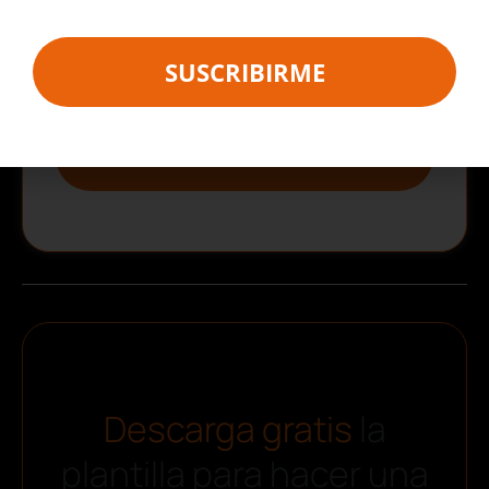
y
Aviso Legal
.
Este sitio está protegido por reCAPTCHA y se aplican la
Política de
Privacidad
y los
Términos de Servicio
de Google.
SUSCRIBIRME
SUSCRIBIRME
Descarga gratis
la
plantilla para hacer una