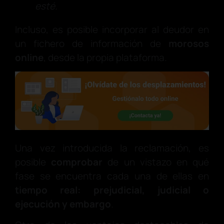
esté.
Incluso, es posible incorporar al deudor en
un fichero de información de
morosos
online
, desde la propia plataforma.
Una vez introducida la reclamación, es
posible
comprobar
de un vistazo en qué
fase se encuentra cada una de ellas en
tiempo real: prejudicial, judicial o
ejecución y embargo
.