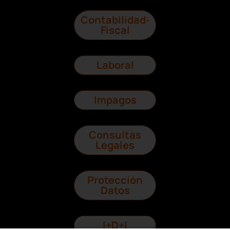
Contabilidad-
Fiscal
Laboral
Impagos
Consultas
Legales
Protección
Datos
I+D+I