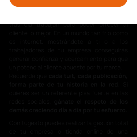
de la empresa
. Es importante transmitir que
detrás de una marca hay personas que día
tras día trabajan para poder ofrecer al
cliente lo mejor. En un mundo tan frío como
es internet, mostrándote a ti o a los
trabajadores de tu empresa conseguirás
generar confianza y acercamiento para que
un potencial cliente apueste por tu marca.
Recuerda que
cada tuit, cada publicación,
forma parte de tu historia en la red.
Si
quieres ser un referente pisa fuerte en las
redes sociales,
gánate el respeto de los
demás creciendo día a día por tu esfuerzo.
Con tugesto puedes realizar la gestión total
de tu empresa o tienda online de una