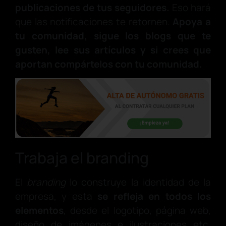
publicaciones de tus seguidores.
Eso hará
que las notificaciones te retornen.
Apoya a
tu comunidad, sigue los blogs que te
gusten, lee sus artículos y si crees que
aportan compártelos con tu comunidad.
Trabaja el branding
El
branding
lo construye la identidad de la
empresa, y esta
se refleja en todos los
elementos
, desde el logotipo, página web,
diseño de imágenes e ilustraciones etc.