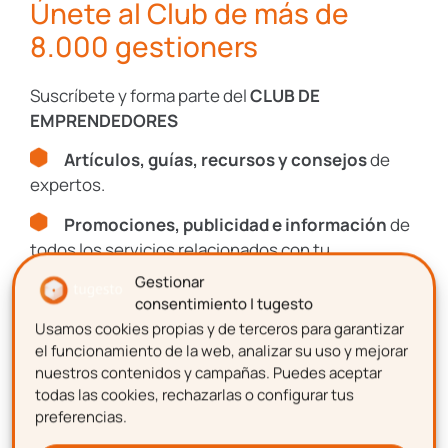
Únete al Club de más de
para ver las medidas. Una vez dentro, haz
scroll para ver la imagen al completo.
8.000 gestioners
Suscríbete y forma parte del
CLUB DE
EMPRENDEDORES
Artículos, guías, recursos y consejos
de
expertos.
Promociones, publicidad e información
de
todos los servicios relacionados con tu
emprendimiento.
Gestionar
Comunica con humanidad
consentimiento | tugesto
Usamos cookies propias y de terceros para garantizar
Nombre
el funcionamiento de la web, analizar su uso y mejorar
El marketing experiencial se está perfilando
nuestros contenidos y campañas. Puedes aceptar
como uno de los más efectivos y el más
todas las cookies, rechazarlas o configurar tus
utilizado por las empresas.
Las experiencias
preferencias.
Apellidos
son fuentes de emociones y las