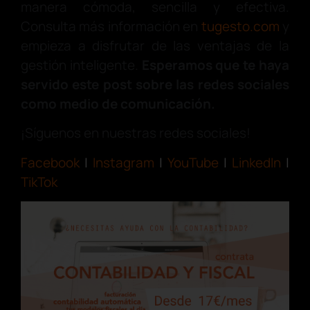
manera cómoda, sencilla y efectiva.
Consulta más información en
tugesto.com
y
empieza a disfrutar de las ventajas de la
gestión inteligente.
Esperamos que te haya
servido este post sobre las redes sociales
como medio de comunicación.
¡Síguenos en nuestras redes sociales!
Facebook
|
Instagram
|
YouTube
|
LinkedIn
|
TikTok