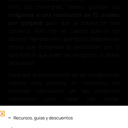
Para los monitores, debes guardar las
imágenes a una resolución de 72 píxeles
por pulgada
para que la resolución sea
correcta. Pero ten en cuenta que en los
últimos tiempos han aparecido dispositivos
retina que aumentan la resolución, por lo
que habría que subir las imágenes al doble
de calidad.
Para que la optimización de las imágenes te
resulte más sencilla, te contamos las
medidas adecuadas de las imágenes
adecuadas para cada red social,
basándonos en la información del blog de
Postcron.
Recursos, guías y descuentos
Haz clic en los iconos de las redes sociales