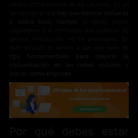
recibir notificaciones de los usuarios. Es un
terreno en el que
hay que dedicar esfuerzo
y, sobre todo, tiempo
. Si tienes pocos
seguidores o el contenido que publicas no
genera interacción, no te preocupes. En
este artículo te vamos a dar una serie de
tips fundamentales para mejorar la
comunicación en las redes sociales y
crecer como empresa
.
Por qué debes estar