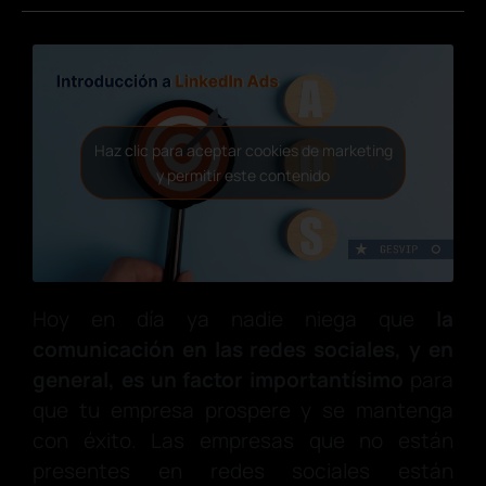
Haz clic para aceptar cookies de marketing
y permitir este contenido
Hoy en día ya nadie niega que
la
comunicación en las redes sociales, y en
general, es un factor importantísimo
para
que tu empresa prospere y se mantenga
con éxito. Las empresas que no están
presentes en redes sociales están